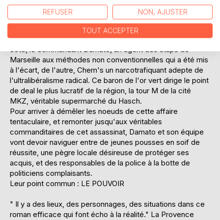
électorale, il n'en faut pas plus pour mettre le feu aux
REFUSER
NON, AJUSTER
poudres.
Dans ce polar percutant, deux hommes que tout oppose
TOUT ACCEPTER
vont se jauger, s'affronter et parfois même s'aider. D'un
côté, le commandant Damato, un agent des stups de
Marseille aux méthodes non conventionnelles qui a été mis
à l'écart, de l'autre, Chem's un narcotrafiquant adepte de
l'ultralibéralisme radical. Ce baron de l'or vert dirige le point
de deal le plus lucratif de la région, la tour M de la cité
MKZ, véritable supermarché du Hasch.
Pour arriver à démêler les noeuds de cette affaire
tentaculaire, et remonter jusqu'aux véritables
commanditaires de cet assassinat, Damato et son équipe
vont devoir naviguer entre de jeunes pousses en soif de
réussite, une pègre locale désireuse de protéger ses
acquis, et des responsables de la police à la botte de
politiciens complaisants.
Leur point commun : LE POUVOIR
" Il y a des lieux, des personnages, des situations dans ce
roman efficace qui font écho à la réalité." La Provence