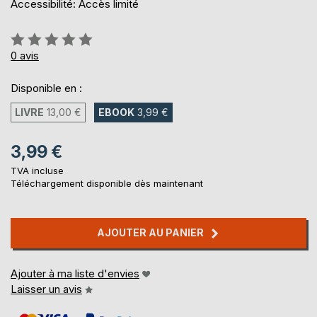
Accessibilité: Accès limité
Évaluation:
0%
0
avis
Disponible en :
LIVRE
13,00 €
EBOOK
3,99 €
3,99 €
TVA incluse
Téléchargement disponible dès maintenant
AJOUTER AU PANIER
Ajouter à ma liste d'envies
Laisser un avis