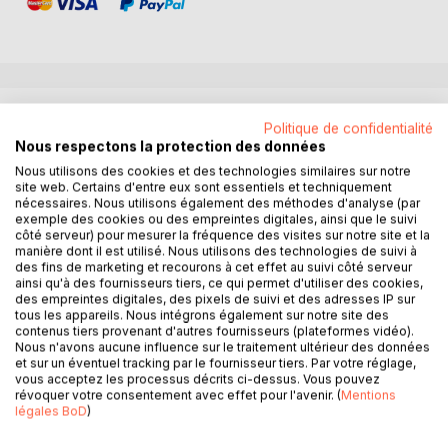
DESCRIPTION
Politique de confidentialité
Nous respectons la protection des données
Grand Prix de Littérature des Off de Cannes 2019
Nous utilisons des cookies et des technologies similaires sur notre
site web. Certains d'entre eux sont essentiels et techniquement
Marseille, 2016.
nécessaires. Nous utilisons également des méthodes d'analyse (par
Tous les mois, des centaines de kilos de cannabis
exemple des cookies ou des empreintes digitales, ainsi que le suivi
acheminés depuis le Maroc via l'Espagne sont déchargés
côté serveur) pour mesurer la fréquence des visites sur notre site et la
manière dont il est utilisé. Nous utilisons des technologies de suivi à
dans les halls de ses cités. Chaque année, ce sont
des fins de marketing et recourons à cet effet au suivi côté serveur
plusieurs dizaines de cadavres, essentiellement des jeunes
ainsi qu'à des fournisseurs tiers, ce qui permet d'utiliser des cookies,
issus de ses quartiers qui tombent sous les balles d'armes
des empreintes digitales, des pixels de suivi et des adresses IP sur
tous les appareils. Nous intégrons également sur notre site des
de guerre.
contenus tiers provenant d'autres fournisseurs (plateformes vidéo).
REZO est une immersion dans l'univers ultra-violent de cet
Nous n'avons aucune influence sur le traitement ultérieur des données
infra monde gangrené, où flics des stups, narcotrafiquants
et sur un éventuel tracking par le fournisseur tiers. Par votre réglage,
vous acceptez les processus décrits ci-dessus. Vous pouvez
sans scrupules, politiciens véreux et figures locales du
révoquer votre consentement avec effet pour l'avenir. (
Mentions
grand banditisme se côtoient pour mieux s'espionner.
légales BoD
)
Le chauffeur d'une élue arrosé à la kalachnikov est
retrouvé gisant au volant de sa caisse. En pleine période