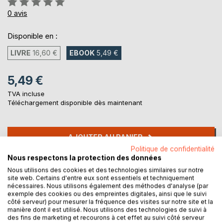
0%
0
avis
Disponible en :
LIVRE
16,60 €
EBOOK
5,49 €
5,49 €
TVA incluse
Téléchargement disponible dès maintenant
AJOUTER AU PANIER
Politique de confidentialité
Nous respectons la protection des données
Ajouter à ma liste d'envies
Nous utilisons des cookies et des technologies similaires sur notre
Laisser un avis
site web. Certains d'entre eux sont essentiels et techniquement
nécessaires. Nous utilisons également des méthodes d'analyse (par
exemple des cookies ou des empreintes digitales, ainsi que le suivi
côté serveur) pour mesurer la fréquence des visites sur notre site et la
manière dont il est utilisé. Nous utilisons des technologies de suivi à
des fins de marketing et recourons à cet effet au suivi côté serveur