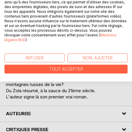
ainsi qu'à des fournisseurs tiers, ce qui permet d'utiliser des cookies,
des empreintes digitales, des pixels de suivi et des adresses IP sur
tous les appareils. Nous intégrons également sur notre site des
contenus tiers provenant d'autres fournisseurs (plateformes vidéo).
DESCRIPTION
Nous n'avons aucune influence sur le traitement ultérieur des données
et sur un éventuel tracking par le fournisseur tiers. Par votre réglage,
vous acceptez les processus décrits ci-dessus. Vous pouvez
Le point commun entre le principe d'Archimède, la loi
révoquer votre consentement avec effet pour l'avenir. (
Mentions
légales BoD
)
d'attraction universelle de Newton, la loi de Murphy, et la
vie de Mitsos ?
Le bonheur est une fleur délicate, qu'il faut entretenir et
REFUSER
NON, AJUSTER
soigner régulièrement... Fragile comme du cristal de
Bohême: plus c'est beau, plus c'est délicat.
TOUT ACCEPTER
Le destin d'un homme et de trois femmes. Un émigré en
butte aux coups de sort. Sortira-t-il indemne des
montagnes russes de la vie?
Du Zola résumé, à la sauce du 21ème siècle.
L'auteur signe là son premier vrai roman.
AUTEUR(S)
CRITIQUES PRESSE