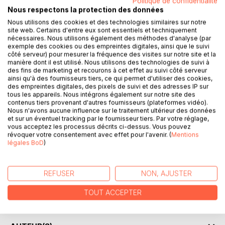
Politique de confidentialité
Nous respectons la protection des données
Cela fait trente ans déjà que la dictature de l'Ultime Guide
Nous utilisons des cookies et des technologies similaires sur notre
est en place dans l'hexagone. Kay, metteur en scène et
site web. Certains d'entre eux sont essentiels et techniquement
nécessaires. Nous utilisons également des méthodes d'analyse (par
écrivain, pratique son art en étroit lien avec le
exemple des cookies ou des empreintes digitales, ainsi que le suivi
gouvernement, pendant qu'Eric, son ami d'enfance, et
côté serveur) pour mesurer la fréquence des visites sur notre site et la
Hedwige organisent la résistance. Tout suivait son cour
manière dont il est utilisé. Nous utilisons des technologies de suivi à
jusqu'à l'arrivée d'un haut représentant de la Milice, le
des fins de marketing et recourons à cet effet au suivi côté serveur
ainsi qu'à des fournisseurs tiers, ce qui permet d'utiliser des cookies,
Capitaine de Rémur, qui en veut particulièrement à Kay et
des empreintes digitales, des pixels de suivi et des adresses IP sur
au théâtre en général. Alors que les choix de la résistance
tous les appareils. Nous intégrons également sur notre site des
semblent évidents, quels vont être ceux de Kay ? Va-t-il se
contenus tiers provenant d'autres fournisseurs (plateformes vidéo).
Nous n'avons aucune influence sur le traitement ultérieur des données
servir de sa notoriété pour faire passer des messages par
et sur un éventuel tracking par le fournisseur tiers. Par votre réglage,
ses pièces ? Ou préfère-t-il continuer à exercer son métier
vous acceptez les processus décrits ci-dessus. Vous pouvez
comme on le lui a permis jusqu'ici ?
révoquer votre consentement avec effet pour l'avenir. (
Mentions
légales BoD
)
Cette pièce amène à la réflexion sur la place de la critique
politique dans l'art, notamment dans le théâtre. Faut-il
REFUSER
NON, AJUSTER
forcément passer à l'action ? Peut-on avoir de l'impact
tout en restant dans les rangs ? Qu'est-ce qui créera la
TOUT ACCEPTER
différence attendue ?