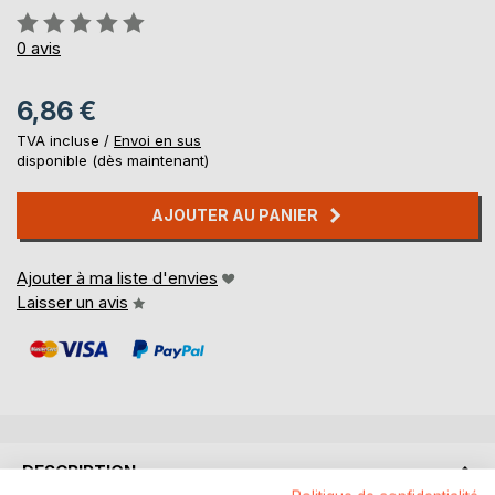
Évaluation:
0%
0
avis
6,86 €
TVA incluse /
Envoi en sus
disponible (dès maintenant)
AJOUTER AU PANIER
Ajouter à ma liste d'envies
Laisser un avis
DESCRIPTION