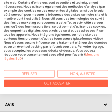
déménagements, elle se donne le temps de trouver sa
site web. Certains d'entre eux sont essentiels et techniquement
voie. Elle prend la route, ses possessions dans le coffre de
nécessaires. Nous utilisons également des méthodes d'analyse (par
exemple des cookies ou des empreintes digitales, ainsi que le suivi
son Austin Mini. C’est décidé, elle change de vie !
côté serveur) pour mesurer la fréquence des visites sur notre site et la
Sur sa route, elle croisera d’anciens amis, de nouveaux
manière dont il est utilisé. Nous utilisons des technologies de suivi à
visages. Les amants, eux, ne font que passer, Cyl ne veut
des fins de marketing et recourons à cet effet au suivi côté serveur
pas s’embarquer dans des histoires sentimentales. Mais
ainsi qu'à des fournisseurs tiers, ce qui permet d'utiliser des cookies,
des empreintes digitales, des pixels de suivi et des adresses IP sur
que fera-t-elle quand elle se trouvera confrontée à ses
tous les appareils. Nous intégrons également sur notre site des
propres contradictions ?
contenus tiers provenant d'autres fournisseurs (plateformes vidéo).
De Bordeaux à Paris, en passant par Lyon, l’Écosse et le
Nous n'avons aucune influence sur le traitement ultérieur des données
et sur un éventuel tracking par le fournisseur tiers. Par votre réglage,
Japon, Cyl enclenche un nouveau processus de vie. Elle
vous acceptez les processus décrits ci-dessus. Vous pouvez
trouve sa voie et tellement plus. Elle comprend une vérité
révoquer votre consentement avec effet pour l'avenir. (
Mentions
essentielle : elle est la personne la plus importante et doit
légales BoD
)
se mettre au centre de son existence pour avancer.
REFUSER
NON, AJUSTER
AUTEUR(S)
TOUT ACCEPTER
CRITIQUES PRESSE
AVIS