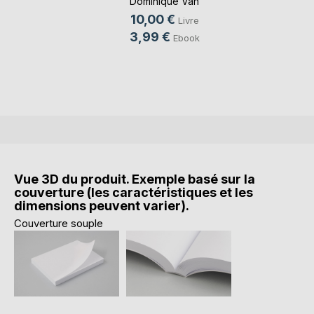
Dominique Van
Cotthem
, ...
10,00 €
Livre
3,99 €
Ebook
Vue 3D du produit. Exemple basé sur la
couverture (les caractéristiques et les
dimensions peuvent varier).
Couverture souple