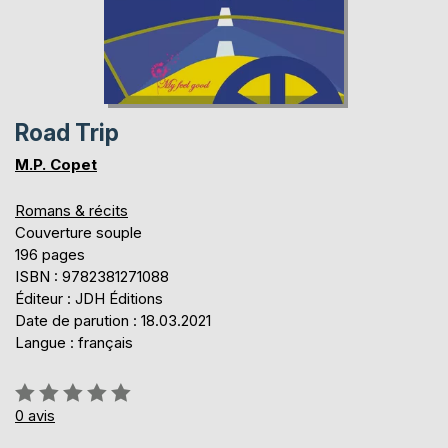
Road Trip
M.P. Copet
Romans & récits
Couverture souple
196 pages
ISBN : 9782381271088
Éditeur : JDH Éditions
Date de parution : 18.03.2021
Langue : français
Évaluation:
0%
0
avis