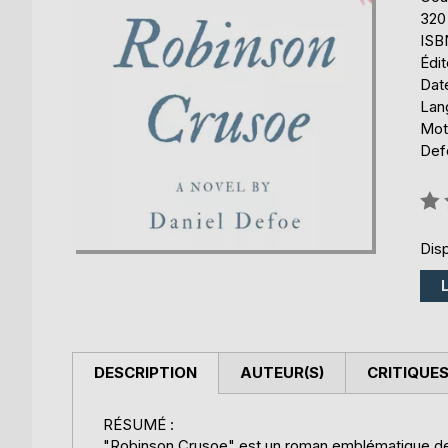
320
ISB
Édi
Date
Lang
Mot
Defo
Éval
0%
Disp
DESCRIPTION
AUTEUR(S)
CRITIQUES
RÉSUMÉ :
"Robinson Crusoe" est un roman emblématique de la 