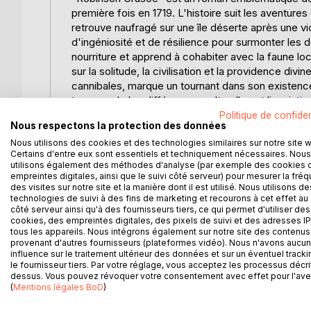
première fois en 1719. L'histoire suit les aventur
retrouve naufragé sur une île déserte après une vi
d'ingéniosité et de résilience pour surmonter les défi
nourriture et apprend à cohabiter avec la faune l
sur la solitude, la civilisation et la providence di
cannibales, marque un tournant dans son existence
transcende les différences culturelles et linguist
la foi, et la capacité humaine à s'adapter et à su
Politique de confiden
Nous respectons la protection des données
comme l'un des premiers romans d'aventures mode
Nous utilisons des cookies et des technologies similaires sur notre site 
ultérieures.
Certains d'entre eux sont essentiels et techniquement nécessaires. Nous
utilisons également des méthodes d'analyse (par exemple des cookies 
L'AUTEUR :
empreintes digitales, ainsi que le suivi côté serveur) pour mesurer la fré
Daniel Defoe, né vers 1660 à Londres, est un écriv
des visites sur notre site et la manière dont il est utilisé. Nous utilisons de
technologies de suivi à des fins de marketing et recourons à cet effet au 
"Robinson Crusoe". Issu d'une famille de commerç
côté serveur ainsi qu'à des fournisseurs tiers, ce qui permet d'utiliser des
plusieurs échecs commerciaux, il se tourne vers l'éc
cookies, des empreintes digitales, des pixels de suivi et des adresses IP
engagé, souvent impliqué dans des controverses p
tous les appareils. Nous intégrons également sur notre site des contenus 
provenant d'autres fournisseurs (plateformes vidéo). Nous n'avons aucu
écrits satiriques, mais il continue à écrire de mani
influence sur le traitement ultérieur des données et sur un éventuel tracki
1719, marque un tournant dans sa carrière littérai
le fournisseur tiers. Par votre réglage, vous acceptez les processus décri
également l'auteur d'autres romans notables comme
dessus. Vous pouvez révoquer votre consentement avec effet pour l'aven
(
Mentions légales BoD
)
témoignent de son intérêt pour les récits réaliste
roman moderne, grâce à son style narratif novateur