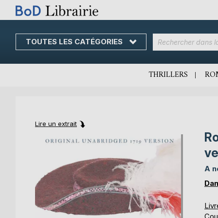
TOUTES LES CATÉGORIES
Skip
to
Content
THRILLERS
RO
Lire un extrait
Ro
Skip
Skip
to
to
ve
the
the
end
beginning
A n
of
of
Dan
the
the
images
images
Liv
gallery
gallery
Cou