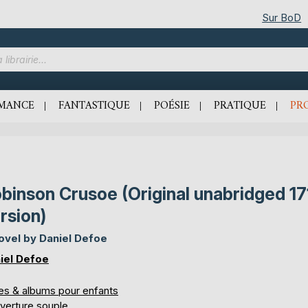
Sur BoD
MANCE
FANTASTIQUE
POÉSIE
PRATIQUE
PR
binson Crusoe (Original unabridged 17
rsion)
ovel by Daniel Defoe
iel Defoe
res & albums pour enfants
verture souple