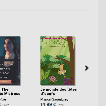
: The
Le monde des têtes
Je su
te Mistress
d'oeufs
Livre 
efoe
Manon Sauerbrey
. Cana
€
14,99 €
13,9
Livre
Livre