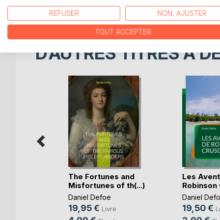
1731, laissant derrière lui un héritage littéraire qui
REFUSER
NON, AJUSTER
TOUT ACCEPTER
D’AUTRES TITRES À D
The Fortunes and
Les Avent
tétée
Misfortunes of th(...)
Robinson
,
Laetitia
Daniel Defoe
Daniel Def
.
19,95 €
19,50 €
Livre
L
e