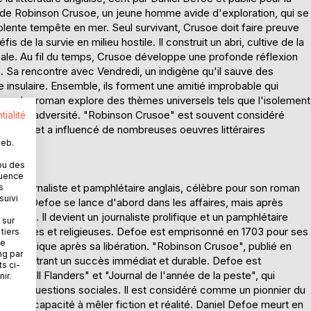
es de Robinson Crusoe, un jeune homme avide d'exploration, qui se
olente tempête en mer. Seul survivant, Crusoe doit faire preuve
s de la survie en milieu hostile. Il construit un abri, cultive de la
ocale. Au fil du temps, Crusoe développe une profonde réflexion
vine. Sa rencontre avec Vendredi, un indigène qu'il sauve des
 insulaire. Ensemble, ils forment une amitié improbable qui
iques. Le roman explore des thèmes universels tels que l'isolement
rmonter l'adversité. "Robinson Crusoe" est souvent considéré
tialité
rnes et a influencé de nombreuses oeuvres littéraires
web.
ou des
quence
ain, journaliste et pamphlétaire anglais, célèbre pour son roman
s
suivi
ants, Defoe se lance d'abord dans les affaires, mais après
riture. Il devient un journaliste prolifique et un pamphlétaire
 sur
olitiques et religieuses. Defoe est emprisonné en 1703 pour ses
tiers
ne
ère prolifique après sa libération. "Robinson Crusoe", publié en
ng par
re, rencontrant un succès immédiat et durable. Defoe est
ts ci-
 "Moll Flanders" et "Journal de l'année de la peste", qui
ir.
s et les questions sociales. Il est considéré comme un pionnier du
 et sa capacité à mêler fiction et réalité. Daniel Defoe meurt en