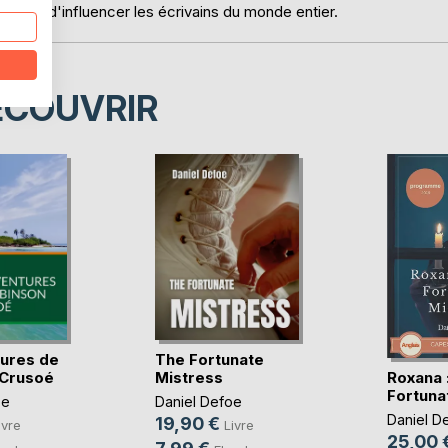
 continue d'influencer les écrivains du monde entier.
ÉCOUVRIR
ures de
The Fortunate
Roxana 
 Crusoé
Mistress
Fortuna
oe
Daniel Defoe
Daniel D
19,90 €
ivre
Livre
25,00 