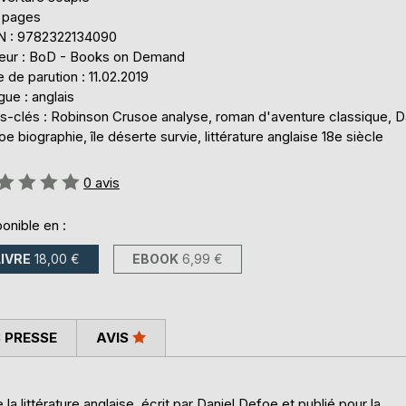
 pages
N : 9782322134090
teur : BoD - Books on Demand
 de parution : 11.02.2019
ue : anglais
s-clés : Robinson Crusoe analyse, roman d'aventure classique, D
e biographie, île déserte survie, littérature anglaise 18e siècle
uation:
0
avis
onible en :
LIVRE
18,00 €
EBOOK
6,99 €
 PRESSE
AVIS
littérature anglaise, écrit par Daniel Defoe et publié pour la