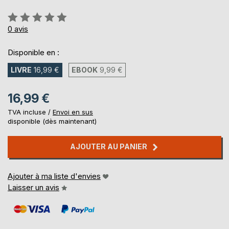
Évaluation:
0%
0
avis
Disponible en :
LIVRE
16,99 €
EBOOK
9,99 €
16,99 €
TVA incluse /
Envoi en sus
disponible (dès maintenant)
AJOUTER AU PANIER
Ajouter à ma liste d'envies
Laisser un avis