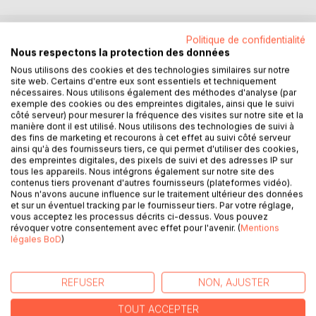
Politique de confidentialité
DESCRIPTION
Nous respectons la protection des données
Nous utilisons des cookies et des technologies similaires sur notre
site web. Certains d'entre eux sont essentiels et techniquement
Suicide, meurtre ou complot ? Depuis plus de 130 années,
nécessaires. Nous utilisons également des méthodes d'analyse (par
exemple des cookies ou des empreintes digitales, ainsi que le suivi
le drame de Mayerling fascine et enflamme les
côté serveur) pour mesurer la fréquence des visites sur notre site et la
imaginations, et a fait couler beaucoup d'encre. C'est un
manière dont il est utilisé. Nous utilisons des technologies de suivi à
peu de cette encre que nous avons orpaillée ici dans les
des fins de marketing et recourons à cet effet au suivi côté serveur
fleuves de la mémoire : des textes pour la plupart oubliés
ainsi qu'à des fournisseurs tiers, ce qui permet d'utiliser des cookies,
des empreintes digitales, des pixels de suivi et des adresses IP sur
qui présentent différentes interprétations d'une tragédie
tous les appareils. Nous intégrons également sur notre site des
sur laquelle, malgré les annonces répétées d'une vérité
contenus tiers provenant d'autres fournisseurs (plateformes vidéo).
historique définitive, continue de planer le doute.
Nous n'avons aucune influence sur le traitement ultérieur des données
et sur un éventuel tracking par le fournisseur tiers. Par votre réglage,
vous acceptez les processus décrits ci-dessus. Vous pouvez
Comment s'est constituée la légende de Mayerling ? Les
révoquer votre consentement avec effet pour l'avenir. (
Mentions
points de vue et les arguments s'affrontent dans ces récits
légales BoD
)
qui relèvent de différents genres littéraires : souvenirs de
princesses appartenant au premier cercle impérial,
dialogue politique, roman historique, roman d'espionnage,
REFUSER
NON, AJUSTER
articles de presse, tous ces textes ont contribué à la
TOUT ACCEPTER
constitution d'une des grandes énigmes de l'histoire.