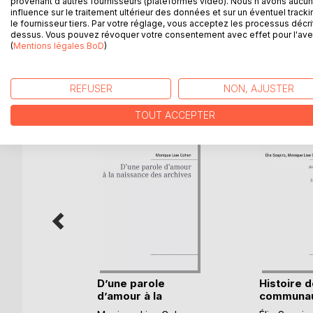
provenant d'autres fournisseurs (plateformes vidéo). Nous n'avons aucu
influence sur le traitement ultérieur des données et sur un éventuel tracki
suiviez les paraboles, vous seriez vous-mêmes dev
le fournisseur tiers. Par votre réglage, vous acceptez les processus décri
jour. » (Max Brod, « À propos des paraboles », 1923).
dessus. Vous pouvez révoquer votre consentement avec effet pour l'aven
(
Mentions légales BoD
)
D’AUTRES TITRES À D
REFUSER
NON, AJUSTER
TOUT ACCEPTER
e, le
D’une parole
Histoire 
d’amour à la
communau
naissanc(...)
de(...)
Ségur