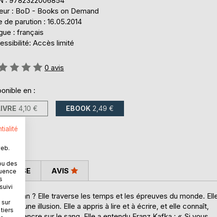
N : 9782322006854
teur : BoD - Books on Demand
 de parution : 16.05.2014
ue : français
ssibilité: Accès limité
uation:
0
avis
onible en :
LIVRE
4,10 €
EBOOK
2,49 €
tialité
web.
ou des
 PRESSE
AVIS
quence
s
suivi
 son roman ? Elle traverse les temps et les épreuves du monde. Ell
 sur
ce, une illusion. Elle a appris à lire et à écrire, et elle connaît,
tiers
e de l’encre sur le sang. Elle a entendu Franz Kafka : « Si vous