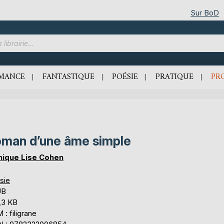
Sur BoD
MANCE
FANTASTIQUE
POÉSIE
PRATIQUE
PR
man d’une âme simple
ique Lise Cohen
sie
UB
,3 KB
: filigrane