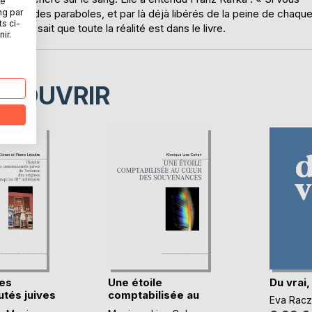
ne
ng par
enus des paraboles, et par là déjà libérés de la peine de chaqu
ts ci-
 Elle sait que toute la réalité est dans le livre.
ir.
ÉCOUVRIR
des
Une étoile
Du vrai,
tés juives
comptabilisée au
Eva Racz
cœur d(...)