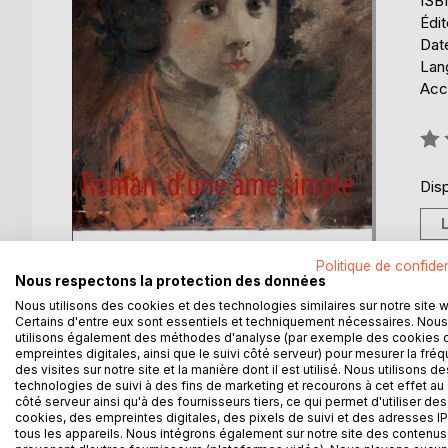
ISB
Édi
Date
Lang
Acce
Éval
0%
Disp
Politique de confiden
Nous respectons la protection des données
Nous utilisons des cookies et des technologies similaires sur notre site 
Certains d'entre eux sont essentiels et techniquement nécessaires. Nous
utilisons également des méthodes d'analyse (par exemple des cookies 
DESCRIPTION
AUTEUR(S)
CRITIQUES
empreintes digitales, ainsi que le suivi côté serveur) pour mesurer la fré
des visites sur notre site et la manière dont il est utilisé. Nous utilisons de
technologies de suivi à des fins de marketing et recourons à cet effet au 
côté serveur ainsi qu'à des fournisseurs tiers, ce qui permet d'utiliser des
Une âme simple. D’où vient la possibilité d’écrire
cookies, des empreintes digitales, des pixels de suivi et des adresses IP
sait que le monde - sa dureté - n’est pas une apparen
tous les appareils. Nous intégrons également sur notre site des contenus 
comme Abraham Aboulafia au XIIIè siècle, la victoir