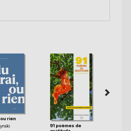
e
 ou rien
91 poèmes de
L'omb
ynski
gratitude
pens