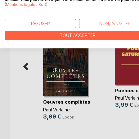
(
Mentions légales BoD
)
D’AUTRES TITRES À D
REFUSER
NON, AJUSTER
TOUT ACCEPTER
Poèmes s
 diable
Paul Verlai
Ségur
Oeuvres complètes
3,99 €
Eb
k
Paul Verlaine
3,99 €
Ebook