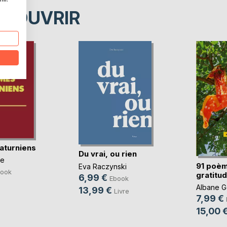
ÉCOUVRIR
aturniens
Du vrai, ou rien
ne
91 poè
Eva Raczynski
ook
gratitu
6,99 €
Ebook
Albane G
13,99 €
Livre
7,99 €
15,00 