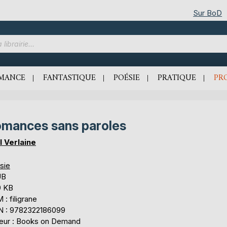
Sur BoD
MANCE
FANTASTIQUE
POÉSIE
PRATIQUE
PR
mances sans paroles
l Verlaine
sie
UB
9 KB
: filigrane
N : 9782322186099
teur : Books on Demand