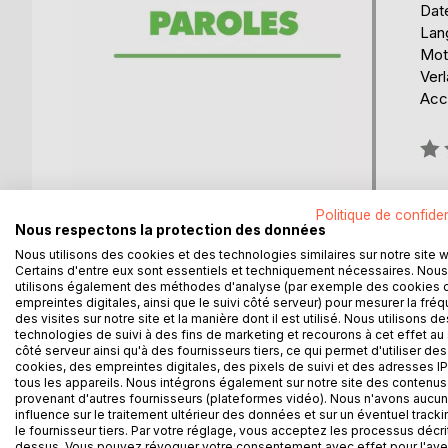
Date
Lang
Mots
Verl
Acce
Éval
0%
Politique de confiden
Nous respectons la protection des données
Nous utilisons des cookies et des technologies similaires sur notre site 
Certains d'entre eux sont essentiels et techniquement nécessaires. Nous
utilisons également des méthodes d'analyse (par exemple des cookies 
DESCRIPTION
AUTEUR(S)
CRITIQUES
empreintes digitales, ainsi que le suivi côté serveur) pour mesurer la fré
des visites sur notre site et la manière dont il est utilisé. Nous utilisons de
technologies de suivi à des fins de marketing et recourons à cet effet au 
Romances sans paroles est un court recueil de poési
côté serveur ainsi qu'à des fournisseurs tiers, ce qui permet d'utiliser des
dans ce recueil « Mieux exprimer le vrai vague et 
cookies, des empreintes digitales, des pixels de suivi et des adresses IP
tous les appareils. Nous intégrons également sur notre site des contenus 
ensemble de pièces pour piano de Félix Mendels
provenant d'autres fournisseurs (plateformes vidéo). Nous n'avons aucu
influence sur le traitement ultérieur des données et sur un éventuel tracki
le fournisseur tiers. Par votre réglage, vous acceptez les processus décri
dessus. Vous pouvez révoquer votre consentement avec effet pour l'aven