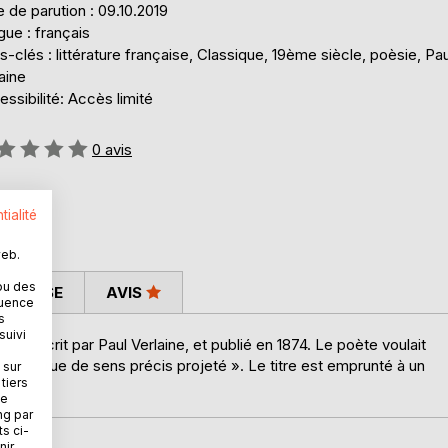
 de parution : 09.10.2019
ue : français
-clés : littérature française, Classique, 19ème siècle, poèsie, Pau
aine
ssibilité: Accès limité
uation:
0
avis
tialité
web.
ou des
 PRESSE
AVIS
quence
s
suivi
e, écrit par Paul Verlaine, et publié en 1874. Le poète voulait
le manque de sens précis projeté ». Le titre est emprunté à un
 sur
tiers
sohn.
ne
ng par
ts ci-
ir.