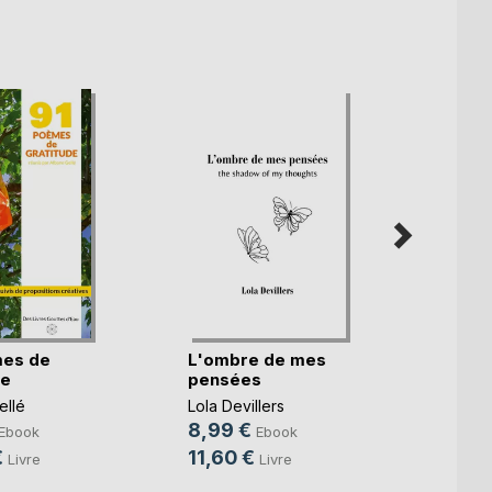
mes de
L'ombre de mes
Tant q
de
pensées
brille
ellé
Lola Devillers
Ibtiss
8,99 €
9,99
Ebook
Ebook
€
11,60 €
14,9
Livre
Livre