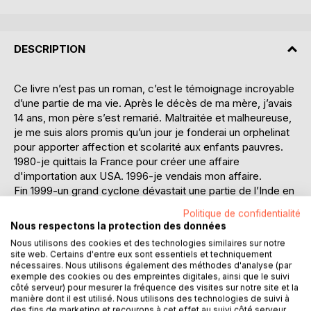
DESCRIPTION
Ce livre n’est pas un roman, c’est le témoignage incroyable
d’une partie de ma vie. Après le décès de ma mère, j’avais
14 ans, mon père s’est remarié. Maltraitée et malheureuse,
je me suis alors promis qu’un jour je fonderai un orphelinat
pour apporter affection et scolarité aux enfants pauvres.
1980-je quittais la France pour créer une affaire
d'importation aux USA. 1996-je vendais mon affaire.
Fin 1999-un grand cyclone dévastait une partie de l’Inde en
Orissa. Je me rendais sur les lieux pour aider les enfants, je
Politique de confidentialité
rencontrais Parivaraj (prêtre, docteur et professeur) Eliazar
Nous respectons la protection des données
et Ruth Tumati, les 3 dirigeants d’une organisation similaire :
Nous utilisons des cookies et des technologies similaires sur notre
New Hope Rural Leprosy Trust, existant depuis 18 ans.
site web. Certains d'entre eux sont essentiels et techniquement
Parivaraj était le cerveau, il m’a proposé son aide pour
nécessaires. Nous utilisons également des méthodes d'analyse (par
exemple des cookies ou des empreintes digitales, ainsi que le suivi
créer une fondation en Inde et des villages d’enfants,
côté serveur) pour mesurer la fréquence des visites sur notre site et la
appellé : MEGF Trust. Des bénévoles du monde entier
manière dont il est utilisé. Nous utilisons des technologies de suivi à
affluèrent dans ces villages pour apporter leur aide. Avec
des fins de marketing et recourons à cet effet au suivi côté serveur