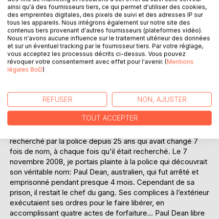
l’argent récolté 243 reçurent une éducation scolaire. Mais
ainsi qu'à des fournisseurs tiers, ce qui permet d'utiliser des cookies,
des empreintes digitales, des pixels de suivi et des adresses IP sur
presque tout le personnel, recruté par Parivaraj, et les
tous les appareils. Nous intégrons également sur notre site des
enfants parlaient l’Oriya, ce qui m’empêchait de suivre leurs
contenus tiers provenant d'autres fournisseurs (plateformes vidéo).
conversations.
Nous n'avons aucune influence sur le traitement ultérieur des données
et sur un éventuel tracking par le fournisseur tiers. Par votre réglage,
2008- Malgré les menaces et graves sanctions de
vous acceptez les processus décrits ci-dessus. Vous pouvez
Parivaraj, les enfants ont rompu le silence pour me parler.
révoquer votre consentement avec effet pour l'avenir. (
Mentions
Par leurs témoignages, je découvrais que New Hope était
légales BoD
)
une couverture de fraudes, mensonges, dons détournés
etc, pour payer le silence du personnel sur les abus
sexuels des enfants commis par Parivaraj sur les garçcons
REFUSER
NON, AJUSTER
et Eliazar Rose sur les filles, dès l’âge de 10 ou 11 ans, dans
TOUT ACCEPTER
les deux fondations. Tout ce travail de corruption et viols
orchestrés par un pédophile récidiviste, Parivaraj
recherché par la police depuis 25 ans qui avait changé 7
fois de nom, à chaque fois qu'il était recherché. Le 7
novembre 2008, je portais plainte à la police qui découvrait
son véritable nom: Paul Dean, australien, qui fut arrêté et
emprisonné pendant presque 4 mois. Cependant de sa
prison, il restait le chef du gang. Ses complices à l’extérieur
exécutaient ses ordres pour le faire libérer, en
accomplissant quatre actes de forfaiture... Paul Dean libre