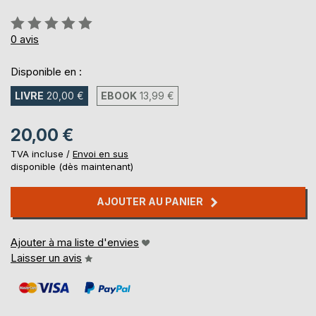
Évaluation:
0%
0
avis
Disponible en :
LIVRE
20,00 €
EBOOK
13,99 €
20,00 €
TVA incluse /
Envoi en sus
disponible (dès maintenant)
AJOUTER AU PANIER
Ajouter à ma liste d'envies
Laisser un avis