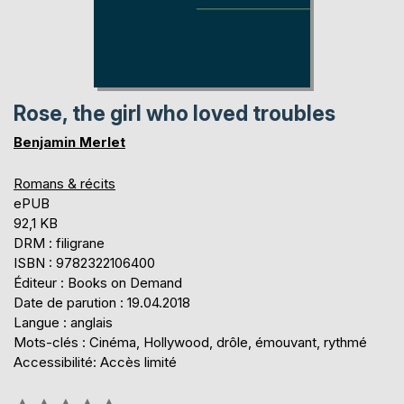
Rose, the girl who loved troubles
Benjamin Merlet
Romans & récits
ePUB
92,1 KB
DRM : filigrane
ISBN : 9782322106400
Éditeur : Books on Demand
Date de parution : 19.04.2018
Langue : anglais
Mots-clés : Cinéma, Hollywood, drôle, émouvant, rythmé
Accessibilité: Accès limité
Évaluation: