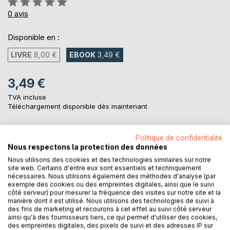
0%
0
avis
Disponible en :
LIVRE
8,00 €
EBOOK
3,49 €
3,49 €
TVA incluse
Téléchargement disponible dès maintenant
Politique de confidentialité
AJOUTER AU PANIER
Nous respectons la protection des données
Nous utilisons des cookies et des technologies similaires sur notre
site web. Certains d'entre eux sont essentiels et techniquement
Ajouter à ma liste d'envies
nécessaires. Nous utilisons également des méthodes d'analyse (par
Laisser un avis
exemple des cookies ou des empreintes digitales, ainsi que le suivi
côté serveur) pour mesurer la fréquence des visites sur notre site et la
manière dont il est utilisé. Nous utilisons des technologies de suivi à
des fins de marketing et recourons à cet effet au suivi côté serveur
ainsi qu'à des fournisseurs tiers, ce qui permet d'utiliser des cookies,
des empreintes digitales, des pixels de suivi et des adresses IP sur