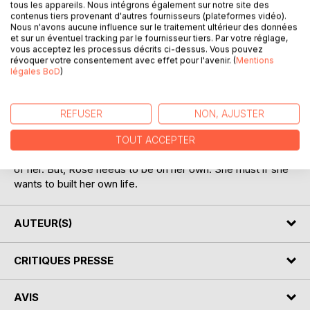
tous les appareils. Nous intégrons également sur notre site des
contenus tiers provenant d'autres fournisseurs (plateformes vidéo).
Nous n'avons aucune influence sur le traitement ultérieur des données
et sur un éventuel tracking par le fournisseur tiers. Par votre réglage,
DESCRIPTION
vous acceptez les processus décrits ci-dessus. Vous pouvez
révoquer votre consentement avec effet pour l'avenir. (
Mentions
légales BoD
)
Rose is working for a movie studio in Hollywood. Her life is
full of dreams but also full of deceptions. She is a nice girl,
maybe a little bit too nice. She can't say no to people,
REFUSER
NON, AJUSTER
that's why she gets into troubles. She also wants to help
everybody which gets her into more troubles.
TOUT ACCEPTER
Fortunately, she can count on her best friends to take care
of her. But, Rose needs to be on her own. She must if she
wants to built her own life.
AUTEUR(S)
CRITIQUES PRESSE
AVIS