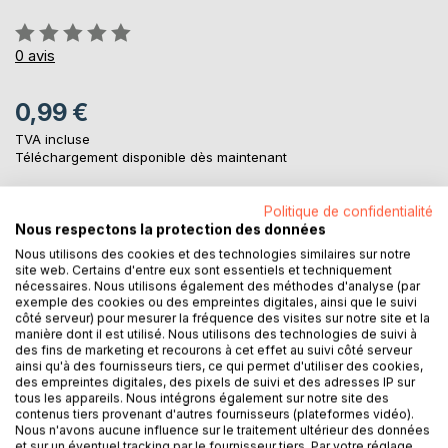
Évaluation:
0%
0
avis
0,99 €
TVA incluse
Téléchargement disponible dès maintenant
Politique de confidentialité
AJOUTER AU PANIER
Nous respectons la protection des données
Nous utilisons des cookies et des technologies similaires sur notre
site web. Certains d'entre eux sont essentiels et techniquement
Ajouter à ma liste d'envies
nécessaires. Nous utilisons également des méthodes d'analyse (par
exemple des cookies ou des empreintes digitales, ainsi que le suivi
Laisser un avis
côté serveur) pour mesurer la fréquence des visites sur notre site et la
manière dont il est utilisé. Nous utilisons des technologies de suivi à
des fins de marketing et recourons à cet effet au suivi côté serveur
ainsi qu'à des fournisseurs tiers, ce qui permet d'utiliser des cookies,
des empreintes digitales, des pixels de suivi et des adresses IP sur
tous les appareils. Nous intégrons également sur notre site des
contenus tiers provenant d'autres fournisseurs (plateformes vidéo).
Nous n'avons aucune influence sur le traitement ultérieur des données
et sur un éventuel tracking par le fournisseur tiers. Par votre réglage,