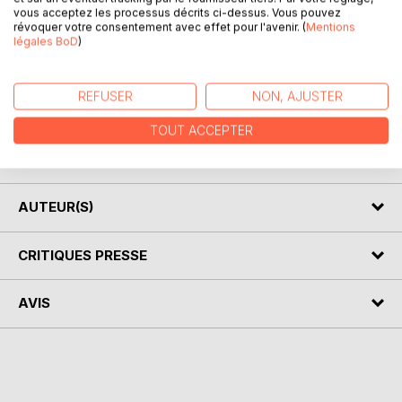
DESCRIPTION
vous acceptez les processus décrits ci-dessus. Vous pouvez
révoquer votre consentement avec effet pour l'avenir. (
Mentions
légales BoD
)
"Rosemarie unser Sonnenschein" ist ein Kinderbuch von
Magda Trott, erschienen 1951.
REFUSER
NON, AJUSTER
Magda Trott (geboren 20. März 1880 in Freystadt
TOUT ACCEPTER
(Schlesien); gestorben 12. Mai 1945 in Misdroy (Pommern))
war eine deutsche Schriftstellerin und Frauenrechtlerin.
AUTEUR(S)
CRITIQUES PRESSE
AVIS