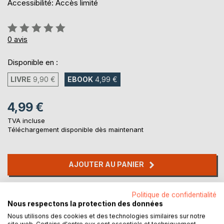
Accessibilité: Accès limité
Évaluation:
0%
0
avis
Disponible en :
LIVRE
9,90 €
EBOOK
4,99 €
4,99 €
TVA incluse
Téléchargement disponible dès maintenant
AJOUTER AU PANIER
Ajouter à ma liste d'envies
Politique de confidentialité
Laisser un avis
Nous respectons la protection des données
Nous utilisons des cookies et des technologies similaires sur notre
site web. Certains d'entre eux sont essentiels et techniquement