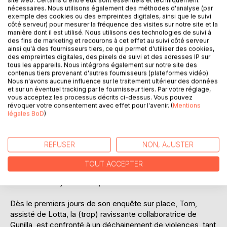
nécessaires. Nous utilisons également des méthodes d'analyse (par
exemple des cookies ou des empreintes digitales, ainsi que le suivi
côté serveur) pour mesurer la fréquence des visites sur notre site et la
manière dont il est utilisé. Nous utilisons des technologies de suivi à
des fins de marketing et recourons à cet effet au suivi côté serveur
ainsi qu'à des fournisseurs tiers, ce qui permet d'utiliser des cookies,
DESCRIPTION
des empreintes digitales, des pixels de suivi et des adresses IP sur
tous les appareils. Nous intégrons également sur notre site des
contenus tiers provenant d'autres fournisseurs (plateformes vidéo).
Nous n'avons aucune influence sur le traitement ultérieur des données
Gunilla Lundberg, la très influente dirigeante de son
et sur un éventuel tracking par le fournisseur tiers. Par votre réglage,
imposant groupe suédois de médias, défraie la chronique :
vous acceptez les processus décrits ci-dessus. Vous pouvez
révoquer votre consentement avec effet pour l'avenir. (
Mentions
elle n'est pas réapparue depuis son escapade en bateau,
légales BoD
)
accompagnée de son amant du moment, dans l'Archipel au
large de Stockholm.
REFUSER
NON, AJUSTER
Son mari, Björn, séparé d'elle depuis peu, est l'objet de
soupçons dans toute la ville.Il s'adjoint d'urgence les
TOUT ACCEPTER
services du sympathique détective français Tom Randal,
dont il avait déjà entendu parler.
Dès le premiers jours de son enquête sur place, Tom,
assisté de Lotta, la (trop) ravissante collaboratrice de
Gunilla, est confronté à un déchainement de violences, tant