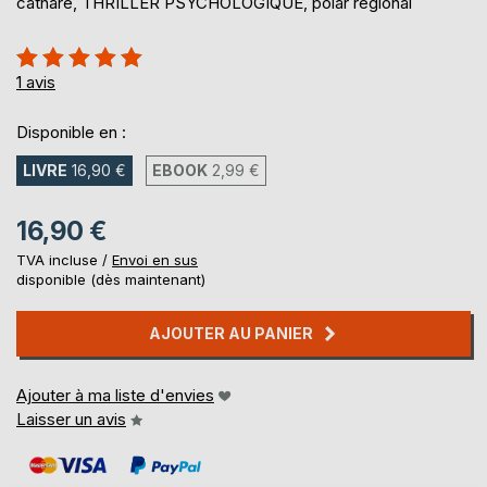
cathare, THRILLER PSYCHOLOGIQUE, polar régional
Évaluation:
100%
1
avis
Disponible en :
LIVRE
16,90 €
EBOOK
2,99 €
16,90 €
TVA incluse /
Envoi en sus
disponible (dès maintenant)
AJOUTER AU PANIER
Ajouter à ma liste d'envies
Laisser un avis