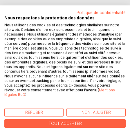
Politique de confidentialité
Nous respectons la protection des données
Nous utilisons des cookies et des technologies similaires sur notre
DESCRIPTION
site web. Certains d'entre eux sont essentiels et techniquement
nécessaires. Nous utilisons également des méthodes d'analyse (par
exemple des cookies ou des empreintes digitales, ainsi que le suivi
Dans la chaleur de l'été tarnais, les corps s'accumulent.
côté serveur) pour mesurer la fréquence des visites sur notre site et la
manière dont il est utilisé. Nous utilisons des technologies de suivi à
Bleu. Rose. Jaune. Violet.
des fins de marketing et recourons à cet effet au suivi côté serveur
À chaque victime, une couleur. À chaque meurtre, un rituel
ainsi qu'à des fournisseurs tiers, ce qui permet d'utiliser des cookies,
médiéval.
des empreintes digitales, des pixels de suivi et des adresses IP sur
L'inspectrice Gladys Coll enquête sur ces crimes qui
tous les appareils. Nous intégrons également sur notre site des
contenus tiers provenant d'autres fournisseurs (plateformes vidéo).
semblent suivre une logique implacable. Une vengeance
Nous n'avons aucune influence sur le traitement ultérieur des données
méthodique. Un secret enfoui depuis douze ans.
et sur un éventuel tracking par le fournisseur tiers. Par votre réglage,
Mais plus elle s'approche de la vérité, plus les certitudes
vous acceptez les processus décrits ci-dessus. Vous pouvez
révoquer votre consentement avec effet pour l'avenir. (
Mentions
s'effondrent.
légales BoD
)
Le mal se cache parfois en pleine lumière.
Et si la clé de l'énigme se cachait là où personne ne
regarde?
REFUSER
NON, AJUSTER
Un thriller au coeur du Tarn, entre châteaux cathares et
TOUT ACCEPTER
vengeance sanglante.