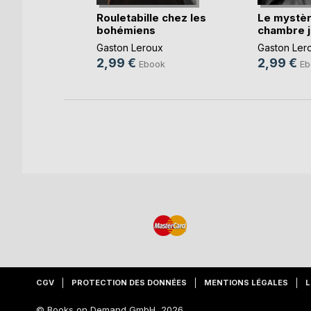
euses
Rouletabille chez les
Le mystèr
bohémiens
chambre 
x
Gaston Leroux
Gaston Ler
k
2,99 €
2,99 €
Ebook
Eb
CGV
PROTECTION DES DONNÉES
MENTIONS LÉGALES
L
© Books on Demand GmbH, 2026