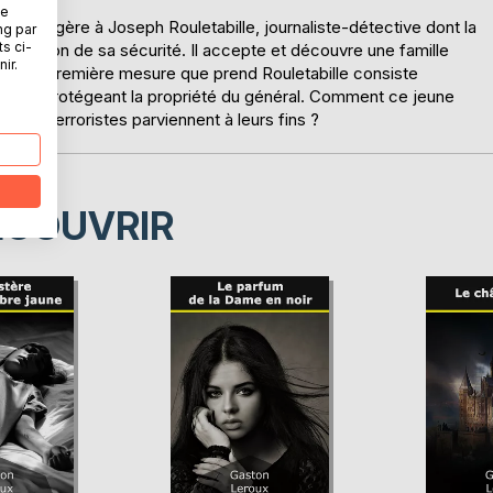
ne
urs, suggère à Joseph Rouletabille, journaliste-détective dont la
ng par
ts ci-
rganisation de sa sécurité. Il accepte et découvre une famille
ir.
 La première mesure que prend Rouletabille consiste
olicier protégeant la propriété du général. Comment ce jeune
 les terroristes parviennent à leurs fins ?
ÉCOUVRIR