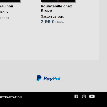
eau noir
Rouletabille chez
Les é
Krupp
de Ro
eroux
Gaston Leroux
Gaston
Ebook
2,99 €
2,99
Ebook
RETRACTATION