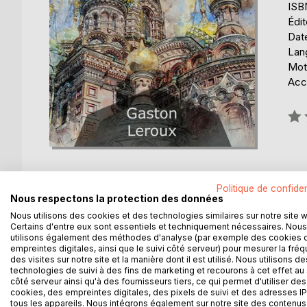
ISB
Édi
Date
Lang
Mot
Acce
Éval
0%
Politique de confiden
Nous respectons la protection des données
DESCRIPTION
AUTEUR(S)
CRITIQUES
Nous utilisons des cookies et des technologies similaires sur notre site 
Certains d'entre eux sont essentiels et techniquement nécessaires. Nous
utilisons également des méthodes d'analyse (par exemple des cookies 
empreintes digitales, ainsi que le suivi côté serveur) pour mesurer la fré
Au début de l'autre siècle, en Russie, de graves
des visites sur notre site et la manière dont il est utilisé. Nous utilisons de
fomentées par des groupes nihilistes ou anarchis
technologies de suivi à des fins de marketing et recourons à cet effet au 
responsables de cette terrible répression. Il vient 
côté serveur ainsi qu'à des fournisseurs tiers, ce qui permet d'utiliser des
cookies, des empreintes digitales, des pixels de suivi et des adresses IP
machines infernales).
tous les appareils. Nous intégrons également sur notre site des contenus 