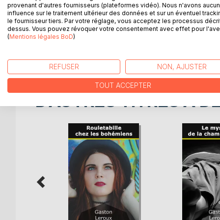
provenant d'autres fournisseurs (plateformes vidéo). Nous n'avons aucu
Le Tsar, inquiet pour un de ses plus loyaux servite
influence sur le traitement ultérieur des données et sur un éventuel tracki
le fournisseur tiers. Par votre réglage, vous acceptez les processus décri
réputation n'est plus à faire, de se charger de l'o
dessus. Vous pouvez révoquer votre consentement avec effet pour l'aven
déboussolée mais recevant quand même beaucoup.
(
Mentions légales BoD
)
paradoxalement à éloigner l'important dispositif p
homme astucieux pourra-t-il à lui seul empêcher que
REFUSER
NON, AJUSTER
TOUT ACCEPTER
D’AUTRES TITRES À D