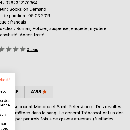
N : 9782322170364
teur : Books on Demand
 de parution : 09.03.2019
ue : français
s-clés : Roman, Policier, suspense, enquête, mystère
ssibilité: Accès limité
uation:
0
avis
tialité
 PRESSE
AVIS
web.
ou des
quence
 troubles secouent Moscou et Saint-Petersbourg. Des révoltes
s
tes sont mâtées dans le sang. Le général Trébassof est un des
suivi
d'échapper par trois fois à de graves attentats (fusillades,
 sur
tiers