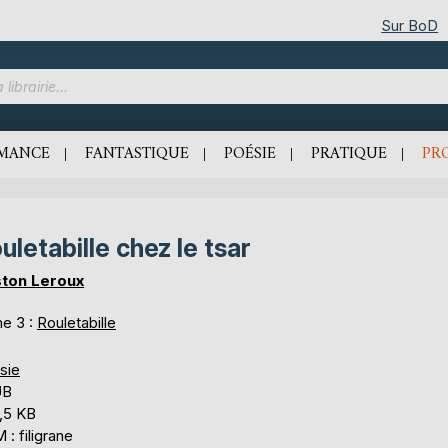
Sur BoD
MANCE
FANTASTIQUE
POÉSIE
PRATIQUE
PR
uletabille chez le tsar
ton Leroux
e 3 :
Rouletabille
sie
UB
,5 KB
: filigrane