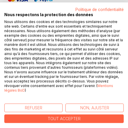
Politique de confidentialité
Nous respectons la protection des données
Nous utilisons des cookies et des technologies similaires sur notre
site web. Certains d'entre eux sont essentiels et techniquement
DESCRIPTION
nécessaires. Nous utilisons également des méthodes d'analyse (par
exemple des cookies ou des empreintes digitales, ainsi que le suivi
côté serveur) pour mesurer la fréquence des visites sur notre site et la
manière dont il est utilisé. Nous utilisons des technologies de suivi à
Il ne suffit pas de se considérer comme irrésistible pour
des fins de marketing et recourons à cet effet au suivi côté serveur
dominer outrageusement les coeurs.
ainsi qu'à des fournisseurs tiers, ce qui permet d'utiliser des cookies,
des empreintes digitales, des pixels de suivi et des adresses IP sur
tous les appareils. Nous intégrons également sur notre site des
Dans les relations humaines, qui domine qui ?
contenus tiers provenant d'autres fournisseurs (plateformes vidéo).
Nous n'avons aucune influence sur le traitement ultérieur des données
et sur un éventuel tracking par le fournisseur tiers. Par votre réglage,
La personne qui croit posséder tous les secrets de la
vous acceptez les processus décrits ci-dessus. Vous pouvez
séduction ?
révoquer votre consentement avec effet pour l'avenir. (
Mentions
légales BoD
)
Celle qui se laisse séduire en désactivant volontairement
son discernement ?
REFUSER
NON, AJUSTER
Quid de l'effet Boomerang ?
TOUT ACCEPTER
Qui s'y frotte, s'y pique.