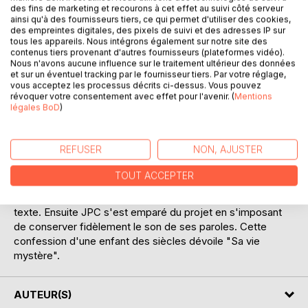
des fins de marketing et recourons à cet effet au suivi côté serveur
ainsi qu'à des fournisseurs tiers, ce qui permet d'utiliser des cookies,
des empreintes digitales, des pixels de suivi et des adresses IP sur
tous les appareils. Nous intégrons également sur notre site des
contenus tiers provenant d'autres fournisseurs (plateformes vidéo).
DESCRIPTION
Nous n'avons aucune influence sur le traitement ultérieur des données
et sur un éventuel tracking par le fournisseur tiers. Par votre réglage,
vous acceptez les processus décrits ci-dessus. Vous pouvez
Quand Jean Pierre Ceton lui a dit qu'il écrivait, Diana
révoquer votre consentement avec effet pour l'avenir. (
Mentions
légales BoD
)
Cherop Ngaina, jeune femme africaine découvrant le
France en 2000, lui a aussitôt demandé de l'aider à écrire
"son livre". Beaucoup de gens veulent écrire le roman de
REFUSER
NON, AJUSTER
leur vie. Pour DCN le désir d'un livre était renforcé par son
émigration en Europe après ses 20 premières années
TOUT ACCEPTER
vécues au Kenya. Elle a raconté son histoire en 2020
devant un ordinateur qui par saisie vocale l'a transcrite en
texte. Ensuite JPC s'est emparé du projet en s'imposant
de conserver fidèlement le son de ses paroles. Cette
confession d'une enfant des siècles dévoile "Sa vie
mystère".
AUTEUR(S)