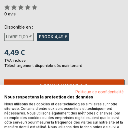
Évaluation:
0%
0
avis
Disponible en :
LIVRE
11,00 €
EBOOK
4,49 €
4,49 €
TVA incluse
Téléchargement disponible dès maintenant
AJOUTER AU PANIER
Politique de confidentialité
Nous respectons la protection des données
Ajouter à ma liste d'envies
Nous utilisons des cookies et des technologies similaires sur notre
Laisser un avis
site web. Certains d'entre eux sont essentiels et techniquement
nécessaires. Nous utilisons également des méthodes d'analyse (par
exemple des cookies ou des empreintes digitales, ainsi que le suivi
côté serveur) pour mesurer la fréquence des visites sur notre site et la
manière dont il est utilisé. Nous utilisons des technologies de suivi à