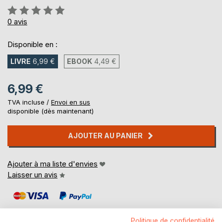
Évaluation:
0%
0
avis
Disponible en :
LIVRE
6,99 €
EBOOK
4,49 €
6,99 €
TVA incluse /
Envoi en sus
disponible (dès maintenant)
AJOUTER AU PANIER
Ajouter à ma liste d'envies
Laisser un avis
Politique de confidentialité