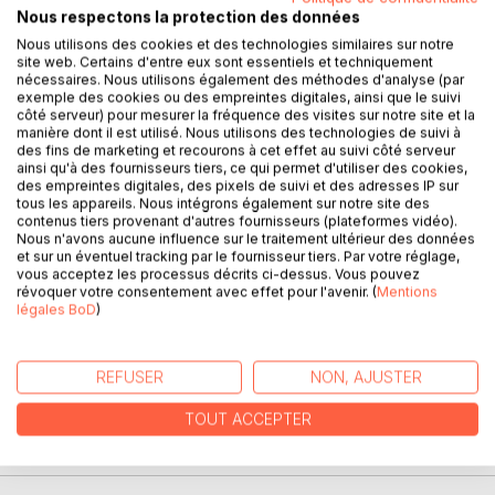
Nous respectons la protection des données
Nous utilisons des cookies et des technologies similaires sur notre
site web. Certains d'entre eux sont essentiels et techniquement
DESCRIPTION
nécessaires. Nous utilisons également des méthodes d'analyse (par
exemple des cookies ou des empreintes digitales, ainsi que le suivi
côté serveur) pour mesurer la fréquence des visites sur notre site et la
Jo est un rêveur, un peu artiste mais surtout paresseux qui
manière dont il est utilisé. Nous utilisons des technologies de suivi à
vit aux crochets de sa compagne Lulu. Son aspiration à ne
des fins de marketing et recourons à cet effet au suivi côté serveur
ainsi qu'à des fournisseurs tiers, ce qui permet d'utiliser des cookies,
surtout rien faire décuple son imagination. Il ne prend pas
des empreintes digitales, des pixels de suivi et des adresses IP sur
une seconde au sérieux la menace de son amie de le
tous les appareils. Nous intégrons également sur notre site des
quitter s'il n'adopte pas rapidement une attitude plus
contenus tiers provenant d'autres fournisseurs (plateformes vidéo).
Nous n'avons aucune influence sur le traitement ultérieur des données
responsable dans la vie. Mêlant songe et réalité, il
et sur un éventuel tracking par le fournisseur tiers. Par votre réglage,
transpose toutes les situations pour les adapter à ses
vous acceptez les processus décrits ci-dessus. Vous pouvez
désirs.
révoquer votre consentement avec effet pour l'avenir. (
Mentions
légales BoD
)
Situations comiques, dialogues percutants, personnages
aux caractères bien typés font la richesse de cette
REFUSER
NON, AJUSTER
comédie légère mais non dépourvue de réflexion.
TOUT ACCEPTER
AUTEUR(S)