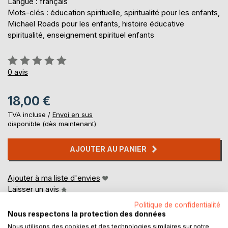
Langue : français
Mots-clés : éducation spirituelle, spiritualité pour les enfants,
Michael Roads pour les enfants, histoire éducative
spiritualité, enseignement spirituel enfants
Évaluation:
0%
0
avis
18,00 €
TVA incluse /
Envoi en sus
disponible (dès maintenant)
AJOUTER AU PANIER
Ajouter à ma liste d'envies
Laisser un avis
Politique de confidentialité
Nous respectons la protection des données
Nous utilisons des cookies et des technologies similaires sur notre