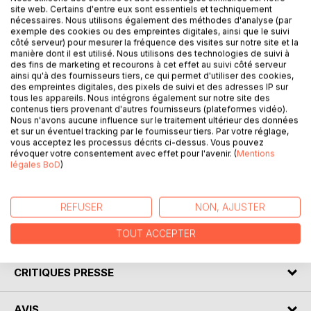
site web. Certains d'entre eux sont essentiels et techniquement
nécessaires. Nous utilisons également des méthodes d'analyse (par
exemple des cookies ou des empreintes digitales, ainsi que le suivi
côté serveur) pour mesurer la fréquence des visites sur notre site et la
DESCRIPTION
manière dont il est utilisé. Nous utilisons des technologies de suivi à
des fins de marketing et recourons à cet effet au suivi côté serveur
ainsi qu'à des fournisseurs tiers, ce qui permet d'utiliser des cookies,
des empreintes digitales, des pixels de suivi et des adresses IP sur
Sago, la gentille chenille verte, rêve de voler... et elle est
tous les appareils. Nous intégrons également sur notre site des
bien pressée ! Buzz-Buzz, le vieux bourdon éveillé, va lui
contenus tiers provenant d'autres fournisseurs (plateformes vidéo).
Nous n'avons aucune influence sur le traitement ultérieur des données
expliquer que toute chose se produit au moment parfait
et sur un éventuel tracking par le fournisseur tiers. Par votre réglage,
dans la Nature... mais qu'on peut se préparer au grand
vous acceptez les processus décrits ci-dessus. Vous pouvez
moment de bien des manières. Sago va se découvrir de
révoquer votre consentement avec effet pour l'avenir. (
Mentions
légales BoD
)
grands talents d'humanité avant de s'alléger et de
s'envoler. Une perle de sagesse de Michael Roads,
enseignant spirituel, à l'intention des plus petits.
REFUSER
NON, AJUSTER
TOUT ACCEPTER
AUTEUR(S)
CRITIQUES PRESSE
AVIS