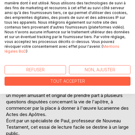
manière dont il est utilisé. Nous utilisons des technologies de suivi à
des fins de marketing et recourons à cet effet au suivi côté serveur
ainsi qu'à des fournisseurs tiers, ce qui permet d'utiliser des cookies,
des empreintes digitales, des pixels de suivi et des adresses IP sur
tous les appareils. Nous intégrons également sur notre site des
DESCRIPTION
contenus tiers provenant d'autres fournisseurs (plateformes vidéo).
Nous n'avons aucune influence sur le traitement ultérieur des données
et sur un éventuel tracking par le fournisseur tiers. Par votre réglage,
vous acceptez les processus décrits ci-dessus. Vous pouvez
Écrire une biographie de l'apôtre saint Paul tient aujourd'hui
révoquer votre consentement avec effet pour l'avenir. (
Mentions
de la gageure : mais celle-ci se veut nouvelle quant à son
légales BoD
)
style, et d'actualité quant à son contenu ; autobiographique
car rédigée par saint Paul lui-même, à partir de ses écrits
REFUSER
NON, AJUSTER
ou de ceux du Nouveau Testament, comme des
confidences qu'il aurait distillées à l'auteur...
TOUT ACCEPTER
On l'aura compris, les confidences en question touchent
de très près aux opinions mêmes de l'auteur, qui trouve là
un moyen amusant et original de prendre part à plusieurs
questions disputées concernant la vie de l'apôtre, à
commencer par la place à donner à l'œuvre lucanienne des
Actes des Apôtres.
Écrit par un spécialiste de Paul, professeur de Nouveau
Testament, cet essai de lecture facile se destine à un large
public.