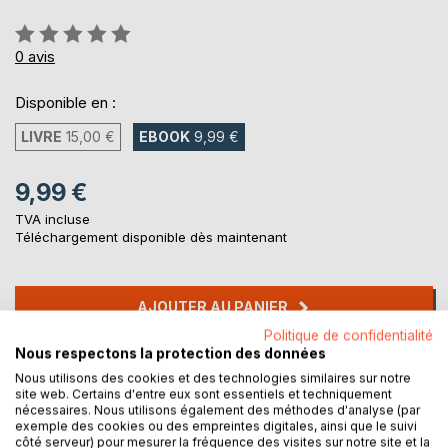
Évaluation:
0%
0
avis
Disponible en :
LIVRE
15,00 €
EBOOK
9,99 €
9,99 €
TVA incluse
Téléchargement disponible dès maintenant
AJOUTER AU PANIER
Politique de confidentialité
Nous respectons la protection des données
Ajouter à ma liste d'envies
Nous utilisons des cookies et des technologies similaires sur notre
Laisser un avis
site web. Certains d'entre eux sont essentiels et techniquement
nécessaires. Nous utilisons également des méthodes d'analyse (par
exemple des cookies ou des empreintes digitales, ainsi que le suivi
côté serveur) pour mesurer la fréquence des visites sur notre site et la