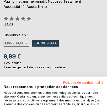
Paul, christianisme primitif, Nouveau Testament
Accessibilité: Accès limité
Évaluation:
0%
0
avis
Disponible en :
LIVRE
14,00 €
EBOOK
9,99 €
9,99 €
TVA incluse
Téléchargement disponible dès maintenant
Politique de confidentialité
AJOUTER AU PANIER
Nous respectons la protection des données
Nous utilisons des cookies et des technologies similaires sur notre
site web. Certains d'entre eux sont essentiels et techniquement
Ajouter à ma liste d'envies
nécessaires. Nous utilisons également des méthodes d'analyse (par
Laisser un avis
exemple des cookies ou des empreintes digitales, ainsi que le suivi