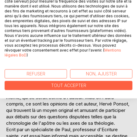
côté serveur) pour mesurer la fréquence des visites sur notre site et la
manière dont il est utilisé. Nous utilisons des technologies de suivi à
des fins de marketing et recourons à cet effet au suivi côté serveur
ainsi qu'à des fournisseurs tiers, ce qui permet d'utiliser des cookies,
des empreintes digitales, des pixels de suivi et des adresses IP sur
tous les appareils. Nous intégrons également sur notre site des
contenus tiers provenant d'autres fournisseurs (plateformes vidéo).
Nous n'avons aucune influence sur le traitement ultérieur des données
et sur un éventuel tracking par le fournisseur tiers. Par votre réglage,
DESCRIPTION
vous acceptez les processus décrits ci-dessus. Vous pouvez
révoquer votre consentement avec effet pour l'avenir. (
Mentions
légales BoD
)
Ecrire une présentation biographique et théologique, en
français, de l'apôtre saint Paul relève aujourd'hui de la
gageure. Mais celle qui est proposée ici, qui révise l'édition
REFUSER
NON, AJUSTER
de 2014, se veut nouvelle quant à son style, et d'actualité
quant à son contenu.
TOUT ACCEPTER
Autobiographique car prétendument rédigée par Paul lui-
même, qui se serait confié à l'auteur. Mais on l'aura
compris, ce sont les opinions de cet auteur, Hervé Ponsot,
qui trouvent là un moyen original et amusant de participer
aux débats sur des questions disputées telles que la
chronologie de l'apôtre ou les axes de sa théologie.
Ecrit par un spécialiste de Paul, professeur d'Ecriture
sainte, cet essai bien informé mais accessible, se destine