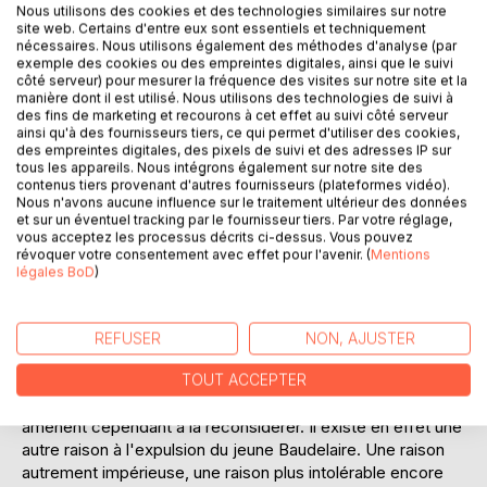
Nous utilisons des cookies et des technologies similaires sur notre
site web. Certains d'entre eux sont essentiels et techniquement
nécessaires. Nous utilisons également des méthodes d'analyse (par
exemple des cookies ou des empreintes digitales, ainsi que le suivi
côté serveur) pour mesurer la fréquence des visites sur notre site et la
DESCRIPTION
manière dont il est utilisé. Nous utilisons des technologies de suivi à
des fins de marketing et recourons à cet effet au suivi côté serveur
ainsi qu'à des fournisseurs tiers, ce qui permet d'utiliser des cookies,
des empreintes digitales, des pixels de suivi et des adresses IP sur
Le 18 avril 1839, Charles Baudelaire, 18 ans, est renvoyé du
tous les appareils. Nous intégrons également sur notre site des
collège pour avoir refusé de livrer un billet qu'un camarade
contenus tiers provenant d'autres fournisseurs (plateformes vidéo).
venait de lui glisser. Il avale le bout de papier. Au proviseur
Nous n'avons aucune influence sur le traitement ultérieur des données
qui lui ordonne de révéler son contenu, Baudelaire répond
et sur un éventuel tracking par le fournisseur tiers. Par votre réglage,
vous acceptez les processus décrits ci-dessus. Vous pouvez
par des ricanements. C'est la goutte d'eau qui fait
révoquer votre consentement avec effet pour l'avenir. (
Mentions
déborder le vase. Exaspéré par l'insubordination dont le
légales BoD
)
collégien n'a cessé de faire preuve depuis son arrivée à
l'internat trois ans plus tôt, le proviseur le renvoie le jour
même dans ses foyers.
REFUSER
NON, AJUSTER
Bien que cette version des faits soit unanimement admise
TOUT ACCEPTER
parmi les biographes du poète, des éléments nouveaux
amènent cependant à la reconsidérer. Il existe en effet une
autre raison à l'expulsion du jeune Baudelaire. Une raison
autrement impérieuse, une raison plus intolérable encore