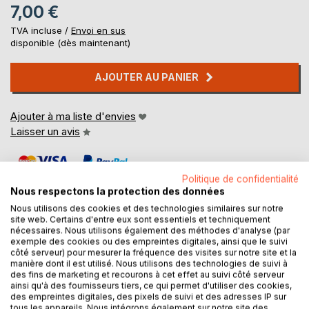
7,00 €
TVA incluse /
Envoi en sus
disponible (dès maintenant)
AJOUTER AU PANIER
Ajouter à ma liste d'envies
Laisser un avis
Politique de confidentialité
Nous respectons la protection des données
Nous utilisons des cookies et des technologies similaires sur notre
site web. Certains d'entre eux sont essentiels et techniquement
nécessaires. Nous utilisons également des méthodes d'analyse (par
DESCRIPTION
exemple des cookies ou des empreintes digitales, ainsi que le suivi
côté serveur) pour mesurer la fréquence des visites sur notre site et la
manière dont il est utilisé. Nous utilisons des technologies de suivi à
des fins de marketing et recourons à cet effet au suivi côté serveur
Sammy est un jeune adolescent qui vient de s'échapper
ainsi qu'à des fournisseurs tiers, ce qui permet d'utiliser des cookies,
d'un Centre d'Education Fermé...et qui se retrouve seul
des empreintes digitales, des pixels de suivi et des adresses IP sur
dans les rues d'une ville...
tous les appareils. Nous intégrons également sur notre site des