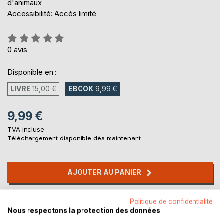
d'animaux
Accessibilité: Accès limité
Évaluation:
0%
0
avis
Disponible en :
LIVRE
15,00 €
EBOOK
9,99 €
9,99 €
TVA incluse
Téléchargement disponible dès maintenant
AJOUTER AU PANIER
Ajouter à ma liste d'envies
Politique de confidentialité
Nous respectons la protection des données
Laisser un avis