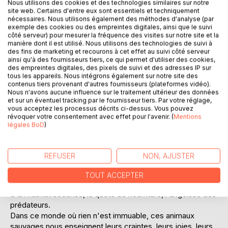
Nous utilisons des cookies et des technologies similaires sur notre
site web. Certains d'entre eux sont essentiels et techniquement
nécessaires. Nous utilisons également des méthodes d'analyse (par
exemple des cookies ou des empreintes digitales, ainsi que le suivi
côté serveur) pour mesurer la fréquence des visites sur notre site et la
manière dont il est utilisé. Nous utilisons des technologies de suivi à
des fins de marketing et recourons à cet effet au suivi côté serveur
ainsi qu'à des fournisseurs tiers, ce qui permet d'utiliser des cookies,
des empreintes digitales, des pixels de suivi et des adresses IP sur
DESCRIPTION
tous les appareils. Nous intégrons également sur notre site des
contenus tiers provenant d'autres fournisseurs (plateformes vidéo).
Nous n'avons aucune influence sur le traitement ultérieur des données
Il était une fois les animaux de nos forêts... d'authentiques
et sur un éventuel tracking par le fournisseur tiers. Par votre réglage,
sans domicile fixe. Cet hymne à la nature, écrit sous la
vous acceptez les processus décrits ci-dessus. Vous pouvez
révoquer votre consentement avec effet pour l'avenir. (
Mentions
forme de contes animaliers, est d'une toute beauté.
légales BoD
)
Avant de perdre la vue, l'auteur a passé des heures à
observer, de jour comme de nuit, armé de jumelles et d'un
appareil photo à téléobjectif, le comportement de ses
REFUSER
NON, AJUSTER
personnages : le sanglier, le hérisson, l'écureuil, le renard,
la grenouille, le merle, l'abeille...
TOUT ACCEPTER
Tous partagent les mêmes préoccupations : la recherche
d'un habitat sécurisé, la quête de nourriture, l'angoisse des
prédateurs.
Dans ce monde où rien n'est immuable, ces animaux
sauvages nous enseignent leurs craintes, leurs joies, leurs