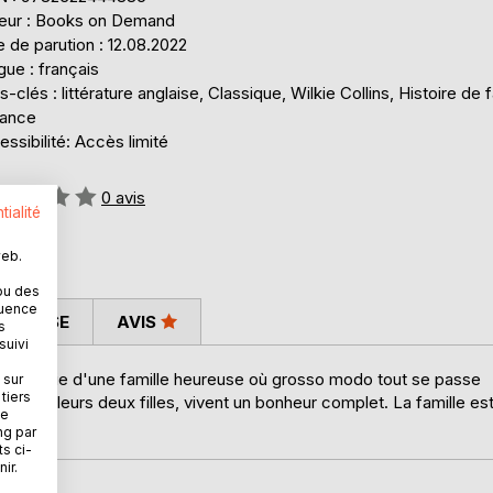
teur : Books on Demand
 de parution : 12.08.2022
ue : français
-clés : littérature anglaise, Classique, Wilkie Collins, Histoire de f
ance
ssibilité: Accès limité
uation:
0
avis
tialité
web.
ou des
quence
 PRESSE
AVIS
s
suivi
ages la vie d'une famille heureuse où grosso modo tout se passe
 sur
tiers
rents et leurs deux filles, vivent un bonheur complet. La famille es
ne
ng par
ts ci-
ir.