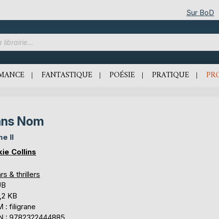
Sur BoD
MANCE
FANTASTIQUE
POÉSIE
PRATIQUE
PR
ans Nom
e II
kie Collins
rs & thrillers
UB
,2 KB
: filigrane
N : 9782322444885