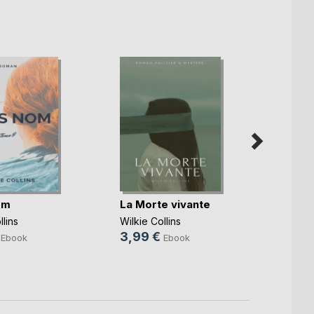
om
La Morte vivante
Le Se
llins
Wilkie Collins
Wilkie 
3,99 €
3,99
Ebook
Ebook