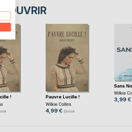
ÉCOUVRIR
Sans N
Wilkie Co
ille !
Pauvre Lucille !
3,99 €
ns
Wilkie Collins
4,99 €
ook
Ebook