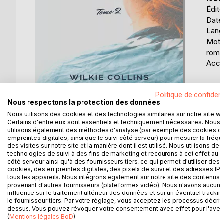
Édi
Date
Lang
Mots
rom
Acce
Éval
Politique de confiden
0%
Nous respectons la protection des données
Nous utilisons des cookies et des technologies similaires sur notre site 
Certains d'entre eux sont essentiels et techniquement nécessaires. Nous
utilisons également des méthodes d'analyse (par exemple des cookies 
empreintes digitales, ainsi que le suivi côté serveur) pour mesurer la fré
DESCRIPTION
AUTEUR(S)
CRITIQUES
des visites sur notre site et la manière dont il est utilisé. Nous utilisons de
technologies de suivi à des fins de marketing et recourons à cet effet au 
côté serveur ainsi qu'à des fournisseurs tiers, ce qui permet d'utiliser des
Wilkie Collins nous dépeint pendant toutes ces p
cookies, des empreintes digitales, des pixels de suivi et des adresses IP
tous les appareils. Nous intégrons également sur notre site des contenus 
pour le mieux. En effet, la famille Vanstone, les pa
provenant d'autres fournisseurs (plateformes vidéo). Nous n'avons aucu
aisée, privilégiée, et tout le monde s'aime.
influence sur le traitement ultérieur des données et sur un éventuel tracki
le fournisseur tiers. Par votre réglage, vous acceptez les processus décri
dessus. Vous pouvez révoquer votre consentement avec effet pour l'aven
(
Mentions légales BoD
)