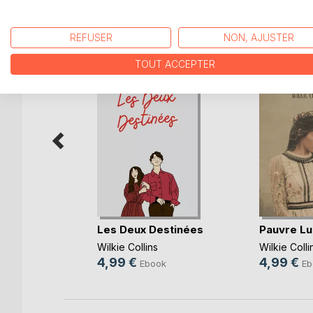
D’AUTRES TITRES À D
REFUSER
NON, AJUSTER
TOUT ACCEPTER
ns
,
Wilkie
Les Deux Destinées
Pauvre Luc
Wilkie Collins
Wilkie Colli
k
4,99 €
4,99 €
Ebook
Eb