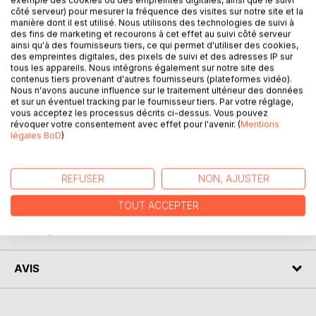
exemple des cookies ou des empreintes digitales, ainsi que le suivi
côté serveur) pour mesurer la fréquence des visites sur notre site et la
manière dont il est utilisé. Nous utilisons des technologies de suivi à
Dans ce second livret, la joyeuse bande (Shakitash, Satolat
des fins de marketing et recourons à cet effet au suivi côté serveur
ainsi qu'à des fournisseurs tiers, ce qui permet d'utiliser des cookies,
l'écureuil en chocolat et le p'tit tout moche) est partie pour
des empreintes digitales, des pixels de suivi et des adresses IP sur
une expédition bien amusante. Les rebondissements sont
tous les appareils. Nous intégrons également sur notre site des
au menu ! Espiègleries félines parfois réelles, voir
contenus tiers provenant d'autres fournisseurs (plateformes vidéo).
Nous n'avons aucune influence sur le traitement ultérieur des données
surréalistes, destinées à faire rire et rêver les petits et
et sur un éventuel tracking par le fournisseur tiers. Par votre réglage,
aussi les grands. Zézaiements, altérations d'expressions
vous acceptez les processus décrits ci-dessus. Vous pouvez
connues pimentent les aventures de nos effrontés. Tout se
révoquer votre consentement avec effet pour l'avenir. (
Mentions
légales BoD
)
déroule sur fond d'amour et de bienveillance. D'autres
livrets suivent...
REFUSER
NON, AJUSTER
AUTEUR(S)
TOUT ACCEPTER
CRITIQUES PRESSE
AVIS