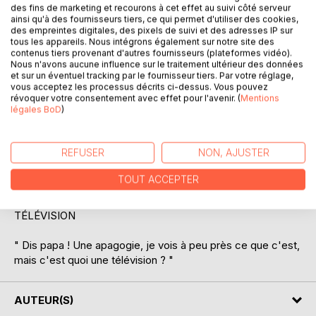
des fins de marketing et recourons à cet effet au suivi côté serveur
ainsi qu'à des fournisseurs tiers, ce qui permet d'utiliser des cookies,
des empreintes digitales, des pixels de suivi et des adresses IP sur
tous les appareils. Nous intégrons également sur notre site des
contenus tiers provenant d'autres fournisseurs (plateformes vidéo).
Nous n'avons aucune influence sur le traitement ultérieur des données
et sur un éventuel tracking par le fournisseur tiers. Par votre réglage,
DESCRIPTION
vous acceptez les processus décrits ci-dessus. Vous pouvez
révoquer votre consentement avec effet pour l'avenir. (
Mentions
légales BoD
)
Dans ce troisième opuscule, l'auteur manie l'apagogie de
façon jubilatoire. Grâce à une tripotée de préambules, le
REFUSER
NON, AJUSTER
bougre nous invite à faire travailler notre imagination
sévèrement assoupie.
TOUT ACCEPTER
Attention, le sujet est sérieux car il s'agit ici de sauver une
moribonde que l'on appelle communément :
TÉLÉVISION
" Dis papa ! Une apagogie, je vois à peu près ce que c'est,
mais c'est quoi une télévision ? "
AUTEUR(S)