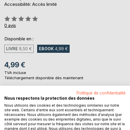
Accessibilité: Accès limité
Évaluation:
0%
0
avis
Disponible en :
LIVRE
8,50 €
EBOOK
4,99 €
4,99 €
TVA incluse
Téléchargement disponible dès maintenant
Politique de confidentialité
AJOUTER AU PANIER
Nous respectons la protection des données
Nous utilisons des cookies et des technologies similaires sur notre
site web. Certains d'entre eux sont essentiels et techniquement
Ajouter à ma liste d'envies
nécessaires. Nous utilisons également des méthodes d'analyse (par
exemple des cookies ou des empreintes digitales, ainsi que le suivi
Laisser un avis
côté serveur) pour mesurer la fréquence des visites sur notre site et la
manière dont il est utilisé. Nous utilisons des technologies de suivi à