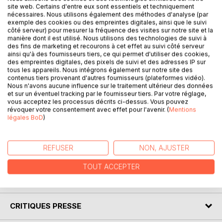
site web. Certains d'entre eux sont essentiels et techniquement
nécessaires. Nous utilisons également des méthodes d'analyse (par
exemple des cookies ou des empreintes digitales, ainsi que le suivi
DESCRIPTION
côté serveur) pour mesurer la fréquence des visites sur notre site et la
manière dont il est utilisé. Nous utilisons des technologies de suivi à
des fins de marketing et recourons à cet effet au suivi côté serveur
ainsi qu'à des fournisseurs tiers, ce qui permet d'utiliser des cookies,
La collezione “Conoscere un’opera” offre di sapere tutto
des empreintes digitales, des pixels de suivi et des adresses IP sur
su Aspettando Godot di Samuel Beckett, grazie a una
tous les appareils. Nous intégrons également sur notre site des
scheda di lettura tanto completa quanto dettagliata. La
contenus tiers provenant d'autres fournisseurs (plateformes vidéo).
Nous n'avons aucune influence sur le traitement ultérieur des données
scrittura, chiara e accessibile, è stata affidata a uno
et sur un éventuel tracking par le fournisseur tiers. Par votre réglage,
specialista universitario. Questa scheda di lettura è
vous acceptez les processus décrits ci-dessus. Vous pouvez
conforme a una carta di qualità creata da un team
révoquer votre consentement avec effet pour l'avenir. (
Mentions
légales BoD
)
d’insegnanti. La presente guida contiene la biografia di
Samuel Beckett, la presentazione dell’opera, il riassunto
dettagliato, le ragioni del suo successo, i temi principali e
REFUSER
NON, AJUSTER
l’analisi del movimento letterario dell’autore.
TOUT ACCEPTER
AUTEUR(S)
CRITIQUES PRESSE