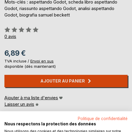
Mots-clés : aspettando Godot, scheda libro aspettando
Godot, riassunto aspettando Godot, analisi aspettando
Godot, biografia samuel beckett
Évaluation:
0%
0
avis
6,89 €
TVA incluse /
Envoi en sus
disponible (dès maintenant)
AJOUTER AU PANIER
Ajouter à ma liste d'envies
Laisser un avis
Politique de confidentialité
Nous respectons la protection des données
Nous utilisons des cookies et des technologies similaires sur notre