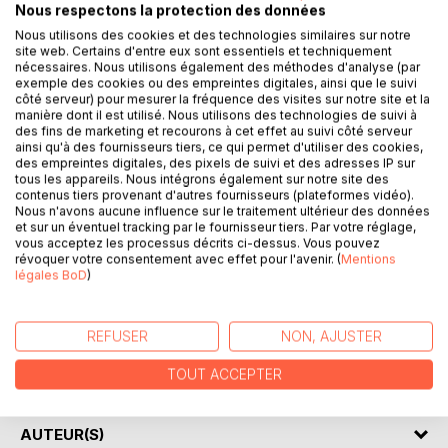
Nous respectons la protection des données
Nous utilisons des cookies et des technologies similaires sur notre
site web. Certains d'entre eux sont essentiels et techniquement
nécessaires. Nous utilisons également des méthodes d'analyse (par
exemple des cookies ou des empreintes digitales, ainsi que le suivi
côté serveur) pour mesurer la fréquence des visites sur notre site et la
DESCRIPTION
manière dont il est utilisé. Nous utilisons des technologies de suivi à
des fins de marketing et recourons à cet effet au suivi côté serveur
ainsi qu'à des fournisseurs tiers, ce qui permet d'utiliser des cookies,
des empreintes digitales, des pixels de suivi et des adresses IP sur
La collezione “Conoscere un’opera” offre di sapere tutto
tous les appareils. Nous intégrons également sur notre site des
su Il vecchio che leggeva romanzi d'amore di Luis
contenus tiers provenant d'autres fournisseurs (plateformes vidéo).
Sepúlveda, grazie a una scheda di lettura tanto completa
Nous n'avons aucune influence sur le traitement ultérieur des données
et sur un éventuel tracking par le fournisseur tiers. Par votre réglage,
quanto dettagliata. La scrittura, chiara e accessibile, è stata
vous acceptez les processus décrits ci-dessus. Vous pouvez
affidata a uno specialista universitario. Questa scheda di
révoquer votre consentement avec effet pour l'avenir. (
Mentions
lettura è conforme a una carta di qualità creata da un team
légales BoD
)
d’insegnanti. La presente guida contiene la biografia di Luis
Sepúlveda, la presentazione dell’opera, il riassunto
dettagliato (capitolo per capitolo), le ragioni del suo
REFUSER
NON, AJUSTER
successo, i temi principali e l’analisi del movimento
TOUT ACCEPTER
letterario dell’autore.
AUTEUR(S)