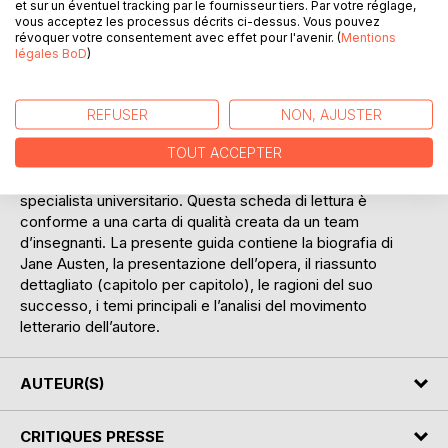
et sur un éventuel tracking par le fournisseur tiers. Par votre réglage,
vous acceptez les processus décrits ci-dessus. Vous pouvez
révoquer votre consentement avec effet pour l'avenir. (
Mentions
légales BoD
)
DESCRIPTION
REFUSER
NON, AJUSTER
La collezione “Conoscere un’opera” offre di sapere tutto
su Orgoglio e pregiudizio di Jane Austen, grazie a una
TOUT ACCEPTER
scheda di lettura tanto completa quanto dettagliata. La
scrittura, chiara e accessibile, è stata affidata a uno
specialista universitario. Questa scheda di lettura è
conforme a una carta di qualità creata da un team
d’insegnanti. La presente guida contiene la biografia di
Jane Austen, la presentazione dell’opera, il riassunto
dettagliato (capitolo per capitolo), le ragioni del suo
successo, i temi principali e l’analisi del movimento
letterario dell’autore.
AUTEUR(S)
CRITIQUES PRESSE