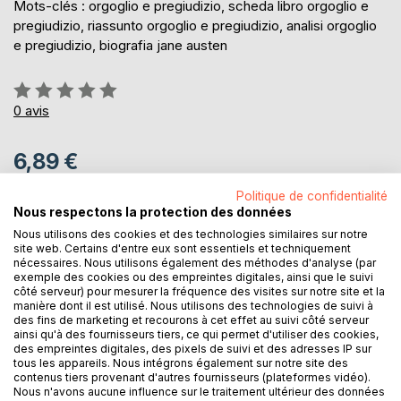
Mots-clés : orgoglio e pregiudizio, scheda libro orgoglio e
pregiudizio, riassunto orgoglio e pregiudizio, analisi orgoglio
e pregiudizio, biografia jane austen
Évaluation:
0%
0
avis
6,89 €
TVA incluse /
Envoi en sus
Politique de confidentialité
disponible (dès maintenant)
Nous respectons la protection des données
Nous utilisons des cookies et des technologies similaires sur notre
AJOUTER AU PANIER
site web. Certains d'entre eux sont essentiels et techniquement
nécessaires. Nous utilisons également des méthodes d'analyse (par
exemple des cookies ou des empreintes digitales, ainsi que le suivi
côté serveur) pour mesurer la fréquence des visites sur notre site et la
Ajouter à ma liste d'envies
manière dont il est utilisé. Nous utilisons des technologies de suivi à
Laisser un avis
des fins de marketing et recourons à cet effet au suivi côté serveur
ainsi qu'à des fournisseurs tiers, ce qui permet d'utiliser des cookies,
des empreintes digitales, des pixels de suivi et des adresses IP sur
tous les appareils. Nous intégrons également sur notre site des
contenus tiers provenant d'autres fournisseurs (plateformes vidéo).
Nous n'avons aucune influence sur le traitement ultérieur des données