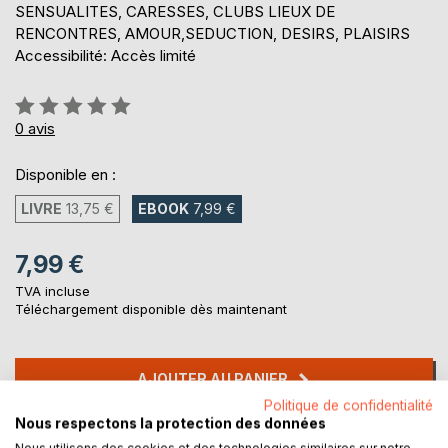
SENSUALITES, CARESSES, CLUBS LIEUX DE
RENCONTRES, AMOUR,SEDUCTION, DESIRS, PLAISIRS
Accessibilité: Accès limité
Évaluation:
0%
0
avis
Disponible en :
LIVRE
13,75 €
EBOOK
7,99 €
7,99 €
TVA incluse
Téléchargement disponible dès maintenant
AJOUTER AU PANIER
Politique de confidentialité
Nous respectons la protection des données
Ajouter à ma liste d'envies
Nous utilisons des cookies et des technologies similaires sur notre