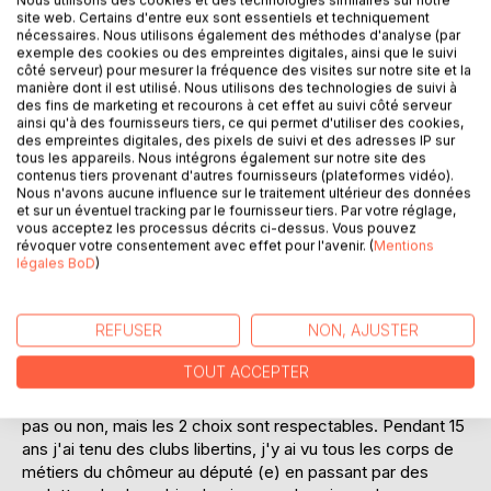
Laisser un avis
site web. Certains d'entre eux sont essentiels et techniquement
nécessaires. Nous utilisons également des méthodes d'analyse (par
exemple des cookies ou des empreintes digitales, ainsi que le suivi
côté serveur) pour mesurer la fréquence des visites sur notre site et la
manière dont il est utilisé. Nous utilisons des technologies de suivi à
des fins de marketing et recourons à cet effet au suivi côté serveur
ainsi qu'à des fournisseurs tiers, ce qui permet d'utiliser des cookies,
des empreintes digitales, des pixels de suivi et des adresses IP sur
tous les appareils. Nous intégrons également sur notre site des
contenus tiers provenant d'autres fournisseurs (plateformes vidéo).
DESCRIPTION
Nous n'avons aucune influence sur le traitement ultérieur des données
et sur un éventuel tracking par le fournisseur tiers. Par votre réglage,
vous acceptez les processus décrits ci-dessus. Vous pouvez
Que vous soyez libertins ou non libertins, je vous propose
révoquer votre consentement avec effet pour l'avenir. (
Mentions
légales BoD
)
de découvrir par des anecdotes vécus en tant que patron
de club les dessous d'un monde ou les interdits
disparaissent ou les fantasmes prennent le pouvoir, le
REFUSER
NON, AJUSTER
pouvoir du plaisir, d'en donner, d'en recevoir. D'ailleurs
donner du plaisir c'est se donner du plaisir Nous avons tous
TOUT ACCEPTER
des fantasmes, par cela nous sommes tous des libertins
potentiels et en fonction de pleins de critères on franchi le
pas ou non, mais les 2 choix sont respectables. Pendant 15
ans j'ai tenu des clubs libertins, j'y ai vu tous les corps de
métiers du chômeur au député (e) en passant par des