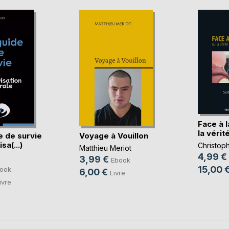
Face à 
la vérité
e de survie
Voyage à Vouillon
sa(...)
Christop
Matthieu Meriot
4,99 €
3,99 €
Ebook
15,00 
ook
6,00 €
Livre
ivre