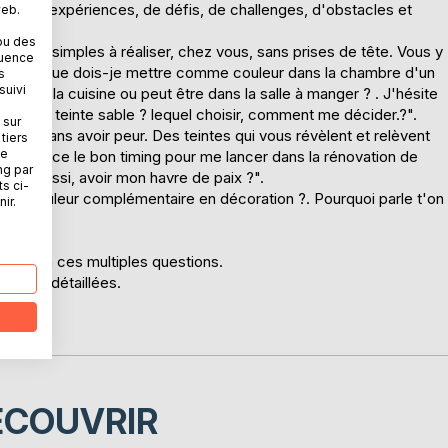
st née d'expériences, de défis, de challenges, d'obstacles et
web.
ou des
s déco simples à réaliser, chez vous, sans prises de tête. Vous y
quence
ons : "Que dois-je mettre comme couleur dans la chambre d'un
s
suivi
re dans la cuisine ou peut être dans la salle à manger ? . J'hésite
 tire sur la teinte sable ? lequel choisir, comment me décider.?".
 sur
ble, sans avoir peur. Des teintes qui vous révèlent et relèvent
tiers
ne
nt, est-ce le bon timing pour me lancer dans la rénovation de
ng par
 pour aussi, avoir mon havre de paix ?".
ts ci-
'une couleur complémentaire en décoration ?. Pourquoi parle t'on
ir.
livret à ces multiples questions.
tes et détaillées.
ÉCOUVRIR