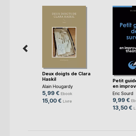
trich on
Deux doigts de Clara
Haskil
Petit guid
en improvi
Alain Hougardy
5,99 €
Eric Sourd
k
Ebook
9,99 €
15,00 €
Eb
re
Livre
13,50 €
L