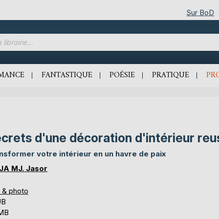
Sur BoD
MANCE
FANTASTIQUE
POÉSIE
PRATIQUE
PR
crets d'une décoration d'intérieur reu
nsformer votre intérieur en un havre de paix
A MJ. Jasor
s & photo
UB
 MB