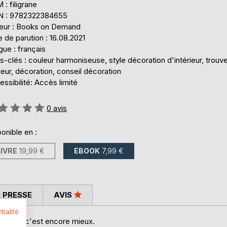
: filigrane
N : 9782322384655
teur : Books on Demand
 de parution : 16.08.2021
ue : français
-clés : couleur harmoniseuse, style décoration d'intérieur, trouve
eur, décoration, conseil décoration
ssibilité: Accès limité
uation:
0
avis
onible en :
LIVRE
19,99 €
EBOOK
7,99 €
 PRESSE
AVIS
tialité
pertise c'est encore mieux.