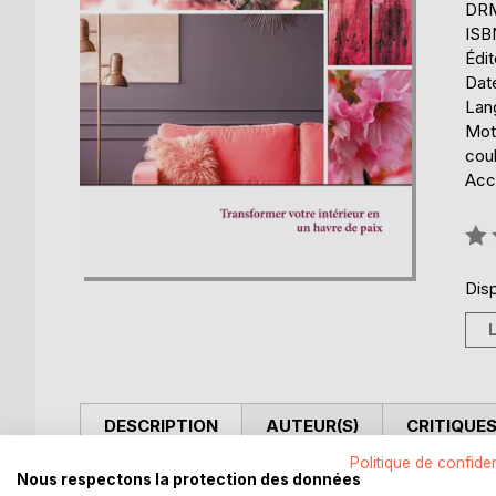
DRM 
ISB
Édi
Date
Lang
Mots
coul
Acce
Éval
0%
Disp
DESCRIPTION
AUTEUR(S)
CRITIQUES
Politique de confiden
Nous respectons la protection des données
Transmettre c'est bien, transmettre une bonne ex