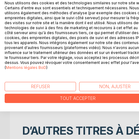
La transmission est plus qu'une technicité. Elle e
Nous utilisons des cookies et des technologies similaires sur notre site 
Certains d'entre eux sont essentiels et techniquement nécessaires. Nous
surtout d'écoutes, de bonheur et de réussites.
utilisons également des méthodes d'analyse (par exemple des cookies 
Dans ce premier livret, vous trouverez des conseil
empreintes digitales, ainsi que le suivi côté serveur) pour mesurer la fré
trouverez des réponses à vos nombreuses questi
des visites sur notre site et la manière dont il est utilisé. Nous utilisons de
technologies de suivi à des fins de marketing et recourons à cet effet au 
ado ?. J'aime le jaune, est-ce judicieux de le mett
côté serveur ainsi qu'à des fournisseurs tiers, ce qui permet d'utiliser des
entre ce jaune qui tire sur le citron, et celui là qui
cookies, des empreintes digitales, des pixels de suivi et des adresses IP
Vous aidez à trouver VOTRE teinte, qui vous ressem
tous les appareils. Nous intégrons également sur notre site des contenus 
provenant d'autres fournisseurs (plateformes vidéo). Nous n'avons aucu
votre espace de vie. "Je n'ai pas beaucoup d'arge
influence sur le traitement ultérieur des données et sur un éventuel tracki
cette pièce ? Dois- je attendre d'être propriétaire
le fournisseur tiers. Par votre réglage, vous acceptez les processus décri
"A quoi sert le cercle chromatique ? Qu'est ce qu
dessus. Vous pouvez révoquer votre consentement avec effet pour l'aven
(
Mentions légales BoD
de teintes harmonieuses ?. "
)
Voilà mon défis du moment. Répondre à travers ce 
REFUSER
NON, AJUSTER
Plus que des images, mais des explications concrè
TOUT ACCEPTER
Bonne lecture.
D’AUTRES TITRES À D