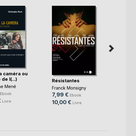
la caméra ou
Ciném
 de l(...)
Résistantes
Club L
he Mené
Associ
Franck Monsigny
9,99
Ebook
7,99 €
Ebook
€
Livre
10,00 €
Livre