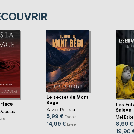
ÉCOUVRIR
Le secret du Mont
Bégo
urface
Les Enf
Salève
Xavier Roseau
Daoulas
5,99 €
Ebook
Mel Eske
vre
14,99 €
8,99 €
Livre
19,90 