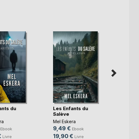
L'autr
ants du
Les Enfants du
mont
Salève
Natha
ra
Mel Eskera
7,99
9,49 €
Ebook
Ebook
22,2
€
19,90 €
Livre
Livre