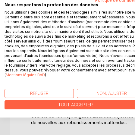
Politique de confiden
Quand, pour la bonne cause, une poignée d'auteurs 
Nous respectons la protection des données
est aussi étonnant que détonant...
Nous utilisons des cookies et des technologies similaires sur notre site 
Certains d'entre eux sont essentiels et techniquement nécessaires. Nous
Sept plumes aux univers et aux styles variés vous l
utilisons également des méthodes d'analyse (par exemple des cookies 
empreintes digitales, ainsi que le suivi côté serveur) pour mesurer la fré
angoissant, vous serez plongés dans des mystères
des visites sur notre site et la manière dont il est utilisé. Nous utilisons de
technologies de suivi à des fins de marketing et recourons à cet effet au 
1715. Une jeune femme disparaît de manière brutale
côté serveur ainsi qu'à des fournisseurs tiers, ce qui permet d'utiliser des
cookies, des empreintes digitales, des pixels de suivi et des adresses IP
tous les appareils. Nous intégrons également sur notre site des contenus 
Quel terrible secret cache le silence d'une vieill
provenant d'autres fournisseurs (plateformes vidéo). Nous n'avons aucu
Une jeune étudiante, encore sous le choc, est pour
influence sur le traitement ultérieur des données et sur un éventuel tracki
2038. Alors que les gouvernements ont pris des m
le fournisseur tiers. Par votre réglage, vous acceptez les processus décri
dessus. Vous pouvez révoquer votre consentement avec effet pour l'aven
désespérément aux yeux du monde ?
(
Mentions légales BoD
)
Une petite fille évoluant dans un univers de contes
Sarra se réveille de son coma totalement amnésique
étranger...
REFUSER
NON, AJUSTER
Un groupe d'étudiants collectionneurs accueille 
fille au passé bien mystérieux ?
TOUT ACCEPTER
Secrets de famille, intrigues haletantes, mystères
de nouvelles aux rebondissements inattendus.