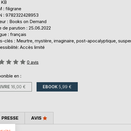
1 KB
: filigrane
N : 9782322428953
teur : Books on Demand
 de parution : 25.06.2022
ue : français
s-clés : Meurtre, mystère, imaginaire, post-apocalyptique, susp
ssibilité: Accès limité
uation:
0
avis
onible en :
LIVRE
16,00 €
EBOOK
5,99 €
 PRESSE
AVIS