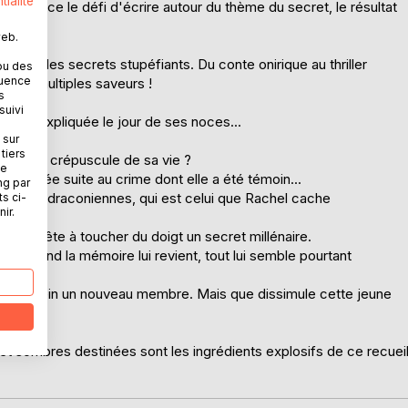
tialité
se lance le défi d'écrire autour du thème du secret, le résultat
web.
ivrent des secrets stupéfiants. Du conte onirique au thriller
ou des
quence
 aux multiples saveurs !
s
suivi
 et inexpliquée le jour de ses noces...
 sur
tiers
e dame au crépuscule de sa vie ?
ne
chassée suite au crime dont elle a été témoin...
ng par
esures draconiennes, qui est celui que Rachel cache
ts ci-
ir.
 s'apprête à toucher du doigt un secret millénaire.
. Quand la mémoire lui revient, tout lui semble pourtant
en son sein un nouveau membre. Mais que dissimule cette jeune
 et sombres destinées sont les ingrédients explosifs de ce recuei