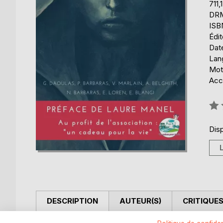
711,
DRM 
ISB
Édi
Date
Lang
Mot
Acce
Éval
0%
Disp
DESCRIPTION
AUTEUR(S)
CRITIQUES