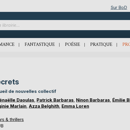
Sur BoD
MANCE
FANTASTIQUE
POÉSIE
PRATIQUE
PR
crets
ueil de nouvelles collectif
naëlle Daoulas
,
Patrick Barbaras
,
Ninon Barbaras
,
Émilie B
ginie Marlain
,
Azza Belghith
,
Emma Loren
rs & thrillers
UB