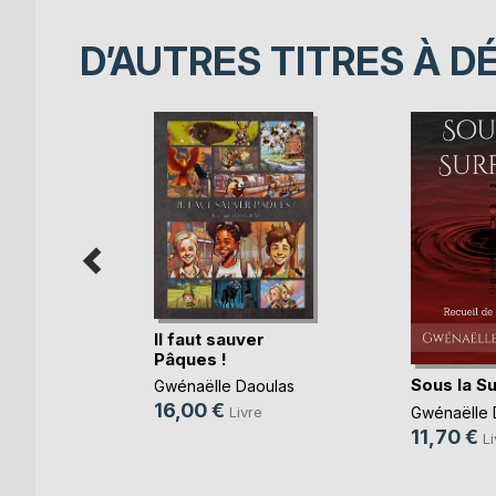
D’AUTRES TITRES À D
Il faut sauver
re 2 : Les
Pâques !
)
Sous la S
Gwénaëlle Daoulas
ec
16,00 €
Gwénaëlle 
Livre
k
11,70 €
Li
e