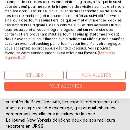
exemple des cookies ou des empreintes digitales, ainsi que le suivi
côté serveur) pour mesurer la fréquence des visites sur notre site et la
manière dont il est utilisé. Nous utilisons des technologies de suivi à
des fins de marketing et recourons à cet effet au suivi côté serveur
ainsi qu'à des fournisseurs tiers, ce qui permet d'utiliser des cookies,
des empreintes digitales, des pixels de suivi et des adresses IP sur
tous les appareils. Nous intégrons également sur notre site des
contenus tiers provenant d'autres fournisseurs (plateformes vidéo).
Nous n'avons aucune influence sur le traitement ultérieur des données
DESCRIPTION
et sur un éventuel tracking par le fournisseur tiers. Par votre réglage,
vous acceptez les processus décrits ci-dessus. Vous pouvez
révoquer votre consentement avec effet pour l'avenir. (
Mentions
légales BoD
)
Plongée dans les méandres d'une enquête haletante,
pleine de rebondissements, de deux Journalistes du New
York Times en URSS, pendant la Guerre Froide.
REFUSER
NON, AJUSTER
Synopsis:
TOUT ACCEPTER
North Pole Alaska United States
La chute d'un engin volant inconnu, met en branle les
autorités du Pays. Très vite, les experts déterminent qu'il
s'agit d'un appareil d'espionnage, qui pourrait cibler les
nombreuses installations militaires de la zone.
Le journal New Yorkais dépêche deux de ses meilleurs
reporters en URSS.