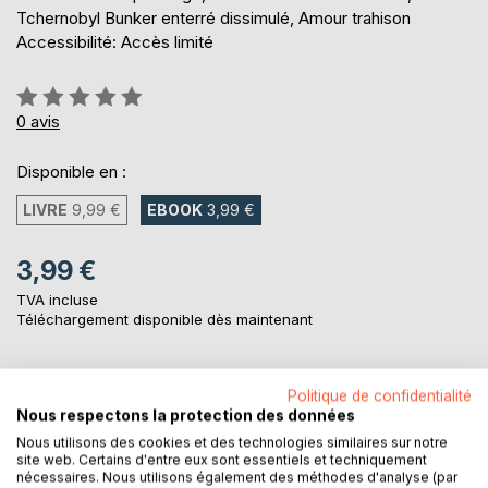
Tchernobyl Bunker enterré dissimulé, Amour trahison
Accessibilité: Accès limité
Évaluation:
0%
0
avis
Disponible en :
LIVRE
9,99 €
EBOOK
3,99 €
3,99 €
TVA incluse
Téléchargement disponible dès maintenant
AJOUTER AU PANIER
Politique de confidentialité
Nous respectons la protection des données
Nous utilisons des cookies et des technologies similaires sur notre
Ajouter à ma liste d'envies
site web. Certains d'entre eux sont essentiels et techniquement
nécessaires. Nous utilisons également des méthodes d'analyse (par
Laisser un avis