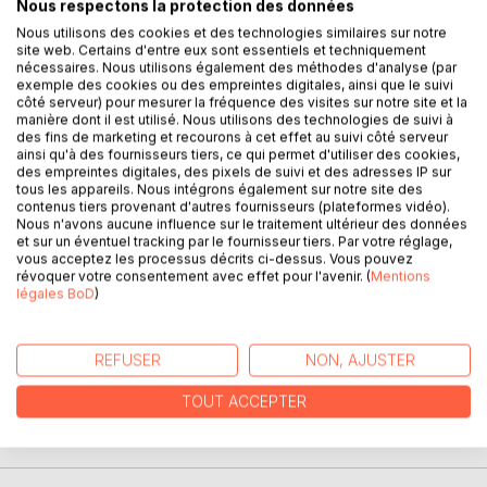
Nous respectons la protection des données
Nous utilisons des cookies et des technologies similaires sur notre
site web. Certains d'entre eux sont essentiels et techniquement
DESCRIPTION
nécessaires. Nous utilisons également des méthodes d'analyse (par
exemple des cookies ou des empreintes digitales, ainsi que le suivi
côté serveur) pour mesurer la fréquence des visites sur notre site et la
manière dont il est utilisé. Nous utilisons des technologies de suivi à
Je prends soin de mes rêves
des fins de marketing et recourons à cet effet au suivi côté serveur
Des graines de guérison
ainsi qu'à des fournisseurs tiers, ce qui permet d'utiliser des cookies,
Une rosée d'espoir
des empreintes digitales, des pixels de suivi et des adresses IP sur
tous les appareils. Nous intégrons également sur notre site des
Chaque jour,
contenus tiers provenant d'autres fournisseurs (plateformes vidéo).
Je les caresse
Nous n'avons aucune influence sur le traitement ultérieur des données
Je les respire
et sur un éventuel tracking par le fournisseur tiers. Par votre réglage,
vous acceptez les processus décrits ci-dessus. Vous pouvez
Je les écris
révoquer votre consentement avec effet pour l'avenir. (
Mentions
Le coeur mouillé
légales BoD
)
Je les arrose d'amour
Priant l'aube chaque jour
Pour qu'ils deviennent
REFUSER
NON, AJUSTER
Les roses de mes lendemains
TOUT ACCEPTER
AUTEUR(S)