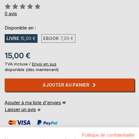
Évaluation:
0%
0
avis
Disponible en :
LIVRE
15,00 €
EBOOK
7,99 €
15,00 €
TVA incluse /
Envoi en sus
disponible (dès maintenant)
AJOUTER AU PANIER
Ajouter à ma liste d'envies
Laisser un avis
Politique de confidentialité