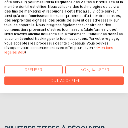
Ce recueil regroupe trois romances pleines de sentiments
côté serveur) pour mesurer la fréquence des visites sur notre site et la
manière dont il est utilisé. Nous utilisons des technologies de suivi à
avec la rencontre de personnages que tout oppose.
des fins de marketing et recourons à cet effet au suivi côté serveur
Lieux magiques, héros aussi charismatiques qu’attachants,
ainsi qu'à des fournisseurs tiers, ce qui permet d'utiliser des cookies,
rebondissements et quiproquos :
des empreintes digitales, des pixels de suivi et des adresses IP sur
tous les appareils. Nous intégrons également sur notre site des
Tous les ingrédients sont réunis pour un bon moment de
contenus tiers provenant d'autres fournisseurs (plateformes vidéo).
lecture.
Nous n'avons aucune influence sur le traitement ultérieur des données
Servi par une plume fluide et légère, ce recueil transportera
et sur un éventuel tracking par le fournisseur tiers. Par votre réglage,
le lecteur au-delà des pages.
vous acceptez les processus décrits ci-dessus. Vous pouvez
révoquer votre consentement avec effet pour l'avenir. (
Mentions
légales BoD
)
AUTEUR(S)
REFUSER
NON, AJUSTER
CRITIQUES PRESSE
TOUT ACCEPTER
AVIS