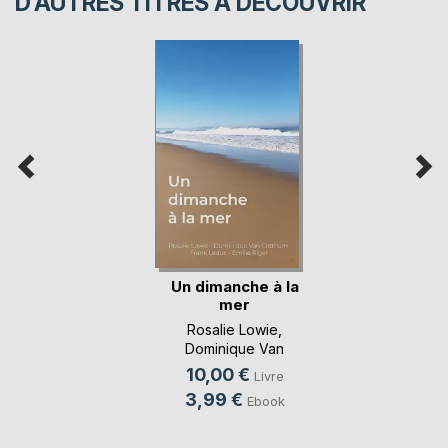
D’AUTRES TITRES À DÉCOUVRIR
Un dimanche à la
mer
Rosalie Lowie
,
Dominique Van
Cotthem
, ...
10,00 €
Livre
3,99 €
Ebook