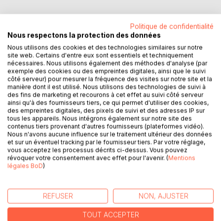
Politique de confidentialité
Nous respectons la protection des données
DESCRIPTION
Nous utilisons des cookies et des technologies similaires sur notre
site web. Certains d'entre eux sont essentiels et techniquement
nécessaires. Nous utilisons également des méthodes d'analyse (par
Les mots qu'on ajoute
exemple des cookies ou des empreintes digitales, ainsi que le suivi
côté serveur) pour mesurer la fréquence des visites sur notre site et la
Aux peines
manière dont il est utilisé. Nous utilisons des technologies de suivi à
Qui viennent,
des fins de marketing et recourons à cet effet au suivi côté serveur
Les gens qui s'éloignent
ainsi qu'à des fournisseurs tiers, ce qui permet d'utiliser des cookies,
des empreintes digitales, des pixels de suivi et des adresses IP sur
De nos routes
tous les appareils. Nous intégrons également sur notre site des
Sans doute,
contenus tiers provenant d'autres fournisseurs (plateformes vidéo).
Et quand la souffrance
Nous n'avons aucune influence sur le traitement ultérieur des données
et sur un éventuel tracking par le fournisseur tiers. Par votre réglage,
Impose sa présence,
vous acceptez les processus décrits ci-dessus. Vous pouvez
Par hasard, on découvre qu'il...
révoquer votre consentement avec effet pour l'avenir. (
Mentions
légales BoD
)
Passe, le temps passe,
Tant de pas, si peu de traces !
Les images d'autrefois
REFUSER
NON, AJUSTER
Sont déjà sépia.
TOUT ACCEPTER