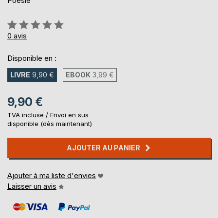
Poesie
Évaluation:
0%
0
avis
Disponible en :
LIVRE
9,90 €
EBOOK
3,99 €
9,90 €
TVA incluse /
Envoi en sus
disponible (dès maintenant)
AJOUTER AU PANIER
Ajouter à ma liste d'envies
Laisser un avis