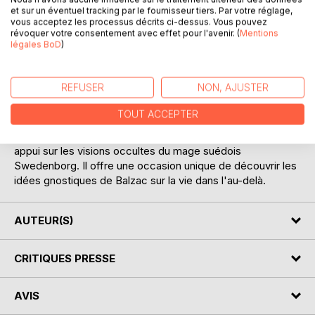
et sur un éventuel tracking par le fournisseur tiers. Par votre réglage,
Dans un village de Norvège, perdu au milieu des glaces et
vous acceptez les processus décrits ci-dessus. Vous pouvez
des neiges, Minna, la fille du pasteur, éprouve une étrange
révoquer votre consentement avec effet pour l'avenir. (
Mentions
légales BoD
)
attirance pour Séraphîtüs. De son côté, Wilfrid, un étranger
retenu pendant l'hiver à Jardis, tombe sous le charme de
Séraphîta. En réalité Séraphîtüs et Séraphîta ne forment
REFUSER
NON, AJUSTER
qu'un seul être, synthése de l'être terrestre et de l'être
immortel, qui doit convaincre les hommes d'abandonner
TOUT ACCEPTER
leurs désirs et leurs aspirations terrestres afin d'atteindre le
monde céleste. Ce curieux récit d'Honoré de Balzac prend
appui sur les visions occultes du mage suédois
Swedenborg. Il offre une occasion unique de découvrir les
idées gnostiques de Balzac sur la vie dans l'au-delà.
AUTEUR(S)
CRITIQUES PRESSE
AVIS