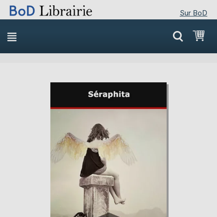
Sur BoD
Skip
Mon
to
Content
Skip
Skip
to
to
the
the
end
beginning
of
of
the
the
images
images
gallery
gallery