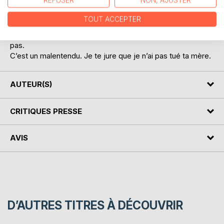
REFUSER
NON, AJUSTER
voir son père. Il eut même l’envie de viser les parties d’un
policier, mais se ravisa en entendant l’injonction de son
TOUT ACCEPTER
père :
– Greg, calme-toi. Je suis là et je vais bien. Ne t’inquiète
pas.
C’est un malentendu. Je te jure que je n’ai pas tué ta mère.
AUTEUR(S)
CRITIQUES PRESSE
AVIS
D’AUTRES TITRES À DÉCOUVRIR