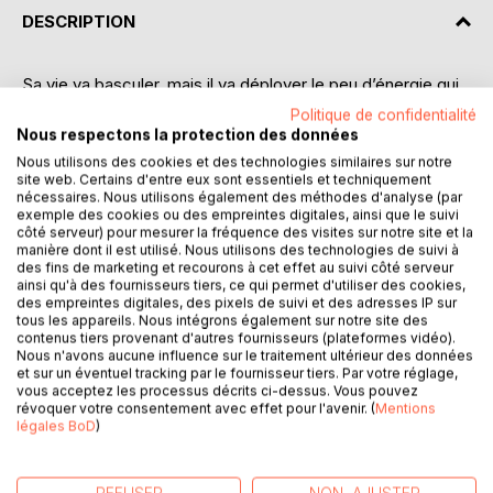
DESCRIPTION
Sa vie va basculer, mais il va déployer le peu d’énergie qui
lui reste pour s’en sortir.
Politique de confidentialité
… il vit grâce à un rai de lumière qu’elle tenait à la main un
Nous respectons la protection des données
sachet en plastique transparent dans lequel il distingua
Nous utilisons des cookies et des technologies similaires sur notre
clairement l’arme du crime ensanglantée. Il se revit
site web. Certains d'entre eux sont essentiels et techniquement
nécessaires. Nous utilisons également des méthodes d'analyse (par
l’extraire du corps de Karine à pleine main et la lancer à
exemple des cookies ou des empreintes digitales, ainsi que le suivi
l’autre bout de la chambre. Ils trouveront
côté serveur) pour mesurer la fréquence des visites sur notre site et la
ses empreintes dessus dès le premier examen. Si son sort
manière dont il est utilisé. Nous utilisons des technologies de suivi à
des fins de marketing et recourons à cet effet au suivi côté serveur
n’était pas encore scellé, il le serait dans quelques heures,
ainsi qu'à des fournisseurs tiers, ce qui permet d'utiliser des cookies,
sans aucun doute. Il en eut la nausée. Ce qui passa très
des empreintes digitales, des pixels de suivi et des adresses IP sur
vite lorsqu’il
tous les appareils. Nous intégrons également sur notre site des
entendit une voix familière appelant « Papa ». Geoffrey se
contenus tiers provenant d'autres fournisseurs (plateformes vidéo).
Nous n'avons aucune influence sur le traitement ultérieur des données
leva précipitamment et tenta d’aller vers la porte d’entrée.
et sur un éventuel tracking par le fournisseur tiers. Par votre réglage,
Mais, il fut immédiatement maîtrisé par deux agents et on
vous acceptez les processus décrits ci-dessus. Vous pouvez
lui intima de se rassoir en le poussant violemment en
révoquer votre consentement avec effet pour l'avenir. (
Mentions
légales BoD
)
arrière. Greg continuait de tout faire pour entrer en se
débattant comme un diable, donnant des coups de pied
dans les tibias de tous ceux qui voulaient l’empêcher de