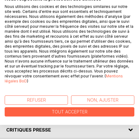
DESCRIPTION
Nous utilisons des cookies et des technologies similaires sur notre
site web. Certains d'entre eux sont essentiels et techniquement
nécessaires. Nous utilisons également des méthodes d'analyse (par
exemple des cookies ou des empreintes digitales, ainsi que le suivi
Après un voyage qui l’emmène jusqu’au château de son
côté serveur) pour mesurer la fréquence des visites sur notre site et la
grand-père, il découvre un monde bien différent de celui
manière dont il est utilisé. Nous utilisons des technologies de suivi à
des fins de marketing et recourons à cet effet au suivi côté serveur
dans lequel il vit habituellement. Malgré de nombreux
ainsi qu'à des fournisseurs tiers, ce qui permet d'utiliser des cookies,
obstacles, il continue son enquête au péril de sa vie. Il
des empreintes digitales, des pixels de suivi et des adresses IP sur
commence à soupçonner son grand-père d’être un
tous les appareils. Nous intégrons également sur notre site des
criminel. Pourra-t-il rassembler les preuves dont il a besoin
contenus tiers provenant d'autres fournisseurs (plateformes vidéo).
Nous n'avons aucune influence sur le traitement ultérieur des données
? Et réussira-t-il à le mettre hors d’état de nuire
et sur un éventuel tracking par le fournisseur tiers. Par votre réglage,
définitivement ? Seuls bonheurs dans cette descente aux
vous acceptez les processus décrits ci-dessus. Vous pouvez
enfers, son métier d’acteur et la belle Ania, toujours si
révoquer votre consentement avec effet pour l'avenir. (
Mentions
légales BoD
)
proche et pourtant si lointaine. Geoffrey parviendra-t-il un
jour à la garder à ses côtés ? Finira-t-il par lui confier ses
secrets, ses doutes et ses peines ?
REFUSER
NON, AJUSTER
TOUT ACCEPTER
AUTEUR(S)
CRITIQUES PRESSE