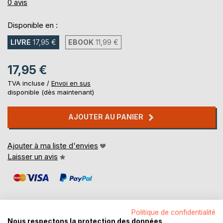
0%
0
avis
Disponible en :
LIVRE
17,95 €
EBOOK
11,99 €
17,95 €
TVA incluse /
Envoi en sus
disponible (dès maintenant)
AJOUTER AU PANIER
Ajouter à ma liste d'envies
Laisser un avis
Politique de confidentialité
Nous respectons la protection des données