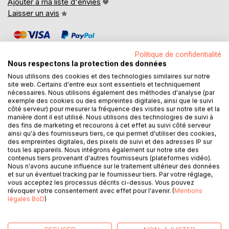
Ajouter à ma liste d'envies
Laisser un avis
Politique de confidentialité
Nous respectons la protection des données
Nous utilisons des cookies et des technologies similaires sur notre
site web. Certains d'entre eux sont essentiels et techniquement
DESCRIPTION
nécessaires. Nous utilisons également des méthodes d'analyse (par
exemple des cookies ou des empreintes digitales, ainsi que le suivi
côté serveur) pour mesurer la fréquence des visites sur notre site et la
manière dont il est utilisé. Nous utilisons des technologies de suivi à
Frank Poireau est engagé dans l'adoption des outils
des fins de marketing et recourons à cet effet au suivi côté serveur
collaboratifs Microsoft 365 depuis 10 ans. Spécialiste de la
ainsi qu'à des fournisseurs tiers, ce qui permet d'utiliser des cookies,
relation utilisateur, il intervient pour des missions de
des empreintes digitales, des pixels de suivi et des adresses IP sur
tous les appareils. Nous intégrons également sur notre site des
conception de solution fonctionnelle, de coaching
contenus tiers provenant d'autres fournisseurs (plateformes vidéo).
stratégique, de gouvernance opérationnelle et de
Nous n'avons aucune influence sur le traitement ultérieur des données
formation dans le but de faciliter la transformation digitale
et sur un éventuel tracking par le fournisseur tiers. Par votre réglage,
vous acceptez les processus décrits ci-dessus. Vous pouvez
des organisations.
révoquer votre consentement avec effet pour l'avenir. (
Mentions
légales BoD
)
Dans ce 4e tome de la collection dédiée à SharePoint,
Frank Poireau vous partage sa vision et ses connaissances
sur les capacités d'extension de SharePoint apportées par