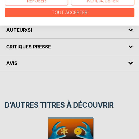
REFUSER
NON, AJUSTER
les quatre logiciels de la PowerPlatform, en organisant son
propos suivant les angles No Code puis Low Code.
TOUT ACCEPTER
AUTEUR(S)
CRITIQUES PRESSE
AVIS
D’AUTRES TITRES À DÉCOUVRIR