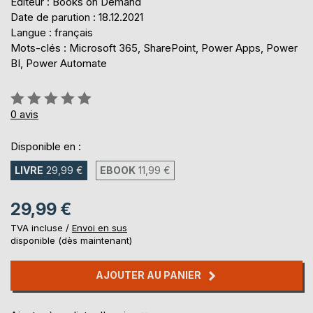
Éditeur : Books on Demand
Date de parution : 18.12.2021
Langue : français
Mots-clés : Microsoft 365, SharePoint, Power Apps, Power
BI, Power Automate
Évaluation:
0%
0
avis
Disponible en :
LIVRE
29,99 €
EBOOK
11,99 €
29,99 €
TVA incluse /
Envoi en sus
disponible (dès maintenant)
AJOUTER AU PANIER