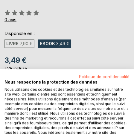
Évaluation:
0%
0
avis
Disponible en :
LIVRE
7,90 €
EBOOK
3,49 €
3,49 €
TVA incluse
Téléchargement disponible dès maintenant
Politique de confidentialité
Nous respectons la protection des données
Nous utilisons des cookies et des technologies similaires sur notre
AJOUTER AU PANIER
site web. Certains d'entre eux sont essentiels et techniquement
nécessaires. Nous utilisons également des méthodes d'analyse (par
exemple des cookies ou des empreintes digitales, ainsi que le suivi
côté serveur) pour mesurer la fréquence des visites sur notre site et la
Ajouter à ma liste d'envies
manière dont il est utilisé. Nous utilisons des technologies de suivi à
Laisser un avis
des fins de marketing et recourons à cet effet au suivi côté serveur
ainsi qu'à des fournisseurs tiers, ce qui permet d'utiliser des cookies,
des empreintes digitales, des pixels de suivi et des adresses IP sur
tous les appareils. Nous intégrons également sur notre site des