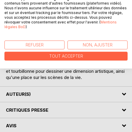
contenus tiers provenant d'autres fournisseurs (plateformes vidéo).
Nous n'avons aucune influence sur le traitement ultérieur des données
et sur un éventuel tracking par le fournisseur tiers. Par votre réglage,
vous acceptez les processus décrits ci-dessus. Vous pouvez
révoquer votre consentement avec effet pour l'avenir. (
Mentions
légales BoD
)
DESCRIPTION
REFUSER
NON, AJUSTER
Entrez dans l'univers du slam. L'auteur puise dans son
intériorité des textes saisissants et revendicateur pour
TOUT ACCEPTER
exprimer ses fulgurances rythmées et sensible. A la
frontière de la littérature et du témoignage, l'écriture sonne
et tourbillonne pour dessiner une dimension artistique, ainsi
qu'une place sur les scènes de la vie.
AUTEUR(S)
CRITIQUES PRESSE
AVIS