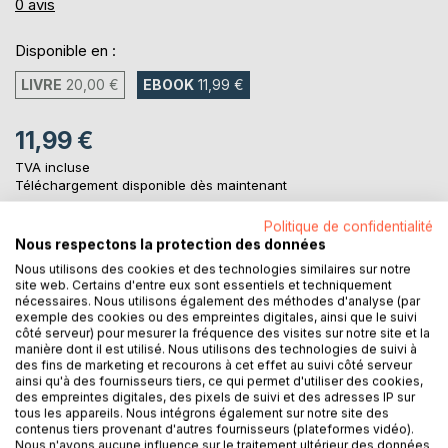
0%
0
avis
Disponible en :
LIVRE
20,00 €
EBOOK
11,99 €
11,99 €
TVA incluse
Téléchargement disponible dès maintenant
Politique de confidentialité
Nous respectons la protection des données
AJOUTER AU PANIER
Nous utilisons des cookies et des technologies similaires sur notre
site web. Certains d'entre eux sont essentiels et techniquement
nécessaires. Nous utilisons également des méthodes d'analyse (par
Ajouter à ma liste d'envies
exemple des cookies ou des empreintes digitales, ainsi que le suivi
Laisser un avis
côté serveur) pour mesurer la fréquence des visites sur notre site et la
manière dont il est utilisé. Nous utilisons des technologies de suivi à
des fins de marketing et recourons à cet effet au suivi côté serveur
ainsi qu'à des fournisseurs tiers, ce qui permet d'utiliser des cookies,
des empreintes digitales, des pixels de suivi et des adresses IP sur
tous les appareils. Nous intégrons également sur notre site des
contenus tiers provenant d'autres fournisseurs (plateformes vidéo).
Nous n'avons aucune influence sur le traitement ultérieur des données