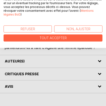
et sur un éventuel tracking par le fournisseur tiers. Par votre réglage,
vous acceptez les processus décrits ci-dessus. Vous pouvez
DESCRIPTION
révoquer votre consentement avec effet pour l'avenir. (
Mentions
légales BoD
)
Agathe vit aux côtés d'une mère enfermée dans le silence.
En grandissant, cette vie lui pèse et elle décide de s'en
REFUSER
NON, AJUSTER
libérer. Mais comment peut-on modifier sa façon d'être
quand le pli est pris depuis autant d'années ? L'amitié
TOUT ACCEPTER
d'une collègue, puis l'amour patient d'un homme
parviendront-ils à faire d'Agathe une femme épanouie ?
AUTEUR(S)
CRITIQUES PRESSE
AVIS