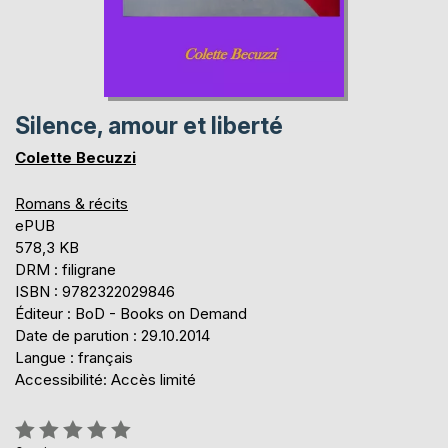
Silence, amour et liberté
Colette Becuzzi
Romans & récits
ePUB
578,3 KB
DRM : filigrane
ISBN : 9782322029846
Éditeur : BoD - Books on Demand
Date de parution : 29.10.2014
Langue : français
Accessibilité: Accès limité
Évaluation: