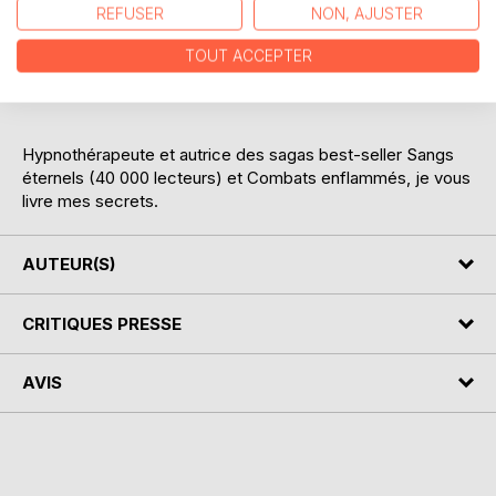
REFUSER
NON, AJUSTER
Vous souhaitez être un auteur serein ? Ouvrez cette boîte à
TOUT ACCEPTER
outils pour vous coacher vous-même et installez-vous
véritablement dans l'écriture.
Hypnothérapeute et autrice des sagas best-seller Sangs
éternels (40 000 lecteurs) et Combats enflammés, je vous
livre mes secrets.
AUTEUR(S)
CRITIQUES PRESSE
AVIS