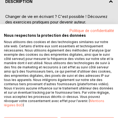
DESCRIPTION
Changer de vie en écrivant ? C'est possible ! Découvrez
des exercices pratiques pour devenir auteur.
Politique de confidentialité
Ce guide de développement personnel vous
Nous respectons la protection des données
accompagnera pour atteindre votre objectif. Vous
Nous utilisons des cookies et des technologies similaires sur notre
changerez tranquillement votre vision pour réaliser votre
site web. Certains d'entre eux sont essentiels et techniquement
potentiel. Vous vous installerez dans votre nouvelle vie en
nécessaires. Nous utilisons également des méthodes d'analyse (par
exemple des cookies ou des empreintes digitales, ainsi que le suivi
vous engageant dans votre projet d'écriture.
côté serveur) pour mesurer la fréquence des visites sur notre site et la
manière dont il est utilisé. Nous utilisons des technologies de suivi à
Découvrez des trucs et astuces qui vont booster votre
des fins de marketing et recourons à cet effet au suivi côté serveur
mental pas à pas, faire évoluer petit à petit votre rythme de
ainsi qu'à des fournisseurs tiers, ce qui permet d'utiliser des cookies,
des empreintes digitales, des pixels de suivi et des adresses IP sur
vie et vous aidera à prendre de nouvelles habitudes.
tous les appareils. Nous intégrons également sur notre site des
contenus tiers provenant d'autres fournisseurs (plateformes vidéo).
Nous passerons tout en revue ensemble : votre rêve, vos
Nous n'avons aucune influence sur le traitement ultérieur des données
et sur un éventuel tracking par le fournisseur tiers. Par votre réglage,
besoins, vos peurs... Suivez le guide et faites les exercices
vous acceptez les processus décrits ci-dessus. Vous pouvez
proposés afin de prendre la route de votre réussite.
révoquer votre consentement avec effet pour l'avenir. (
Mentions
légales BoD
)
Vous trouverez aussi quelques conseils pour écrire votre
roman (personnages, intrigue, trame...).