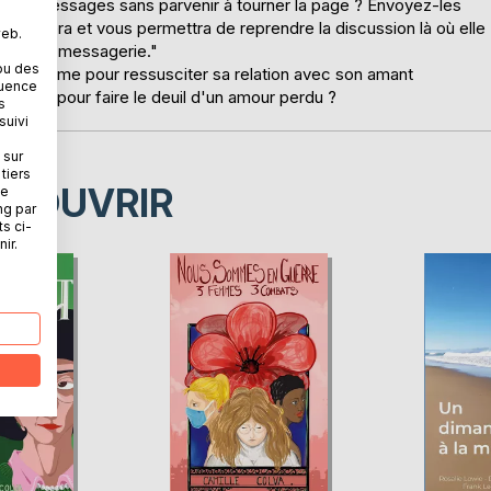
z ses messages sans parvenir à tourner la page ? Envoyez-les
les analysera et vous permettra de reprendre la discussion là où elle
web.
tions de messagerie."
ou des
arge Plume pour ressusciter sa relation avec son amant
quence
ur moyen pour faire le deuil d'un amour perdu ?
s
suivi
 sur
tiers
ÉCOUVRIR
ne
ng par
ts ci-
ir.