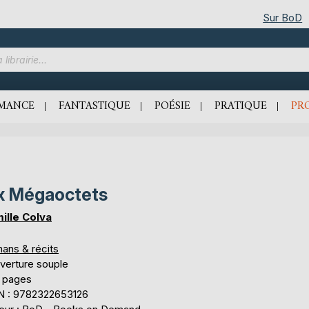
Sur BoD
MANCE
FANTASTIQUE
POÉSIE
PRATIQUE
PR
x Mégaoctets
ille Colva
ans & récits
verture souple
 pages
N : 9782322653126