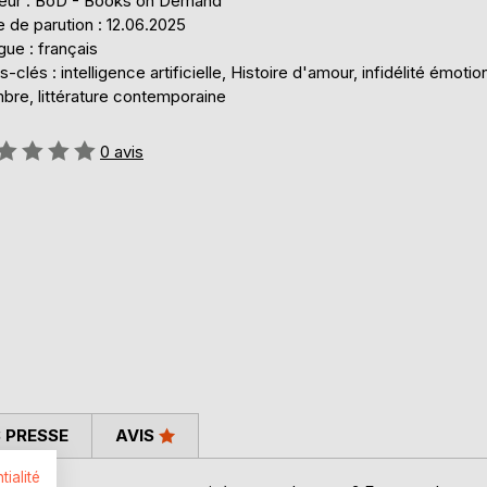
teur : BoD - Books on Demand
 de parution : 12.06.2025
ue : français
-clés : intelligence artificielle, Histoire d'amour, infidélité émotio
bre, littérature contemporaine
uation:
0
avis
 PRESSE
AVIS
tialité