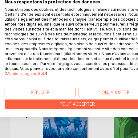
"Vous venez de perdre un être cher ? Vous relise
Nous respectons la protection des données
plutôt à Plume, notre intelligence artificielle qui 
Nous utilisons des cookies et des technologies similaires sur notre site 
s'est arrêtée. Compatible avec toutes les applica
Certains d'entre eux sont essentiels et techniquement nécessaires. Nous
utilisons également des méthodes d'analyse (par exemple des cookies 
Une quadragénaire bien établie dans sa vie téléch
empreintes digitales, ainsi que le suivi côté serveur) pour mesurer la fré
épistolaire. Mais la technologie est-elle le meille
des visites sur notre site et la manière dont il est utilisé. Nous utilisons de
technologies de suivi à des fins de marketing et recourons à cet effet au 
côté serveur ainsi qu'à des fournisseurs tiers, ce qui permet d'utiliser des
cookies, des empreintes digitales, des pixels de suivi et des adresses IP
tous les appareils. Nous intégrons également sur notre site des contenus 
D’AUTRES TITRES À D
provenant d'autres fournisseurs (plateformes vidéo). Nous n'avons aucu
influence sur le traitement ultérieur des données et sur un éventuel tracki
le fournisseur tiers. Par votre réglage, vous acceptez les processus décri
dessus. Vous pouvez révoquer votre consentement avec effet pour l'aven
(
Mentions légales BoD
)
REFUSER
NON, AJUSTER
TOUT ACCEPTER