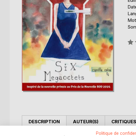
Édi
Date
Lang
Mots
Som
Éval
0%
DESCRIPTION
AUTEUR(S)
CRITIQUES
Politique de confiden