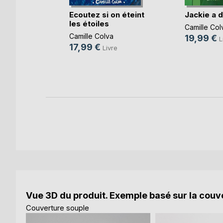
 Femmes
Ecoutez si on éteint
Jackie a d
les étoiles
Camille Col
e
Camille Colva
19,99 €
L
k
17,99 €
Livre
Vue 3D du produit. Exemple basé sur la couve
Couverture souple