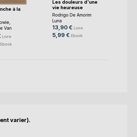
Les douleurs d'une
vie heureuse
nche à la
Bloom
Rodrigo De Amorim
Naklusi
Luna
Lowie
,
22,9
13,90 €
e Van
Livre
13,9
 ...
5,99 €
€
Ebook
Livre
Ebook
ent varier).