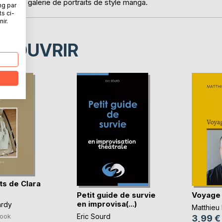
e. Une galerie de portraits de style manga.
ng par
ts ci-
ir.
ÉCOUVRIR
ts de Clara
Petit guide de survie
Voyage 
en improvisa(...)
ardy
Matthieu 
Eric Sourd
ook
3,99 €