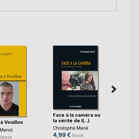
Face à la caméra ou
la vérité de l(...)
à Vouillon
Résis
Christophe Mené
Meriot
Franck
4,99 €
Ebook
7,99
Ebook