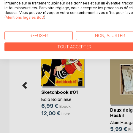
La version poche du"Sketchbook #01" de Boloniais
influence sur le traitement ultérieur des données et sur un éventuel tracki
le fournisseur tiers. Par votre réglage, vous acceptez les processus décri
dessus. Vous pouvez révoquer votre consentement avec effet pour l'aven
(
Mentions légales BoD
)
D’AUTRES TITRES À D
REFUSER
NON, AJUSTER
TOUT ACCEPTER
Sketchbook #01
Bolo Boloniaise
6,99 €
Ebook
Deux doig
12,00 €
Livre
Haskil
u
ganisé !
Alain Houg
5,99 €
r
Eb