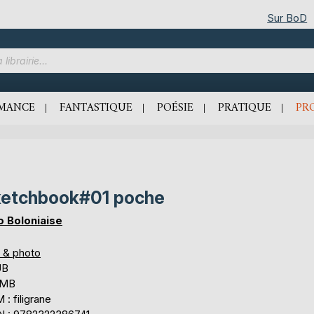
Sur BoD
MANCE
FANTASTIQUE
POÉSIE
PRATIQUE
PR
etchbook#01 poche
o Boloniaise
s & photo
UB
 MB
: filigrane