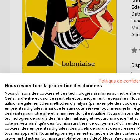
ISB
Édi
Date
Lang
Mot
Acce
Éval
0%
Disp
Politique de confiden
Nous respectons la protection des données
Nous utilisons des cookies et des technologies similaires sur notre site 
Certains d'entre eux sont essentiels et techniquement nécessaires. Nous
utilisons également des méthodes d'analyse (par exemple des cookies 
empreintes digitales, ainsi que le suivi côté serveur) pour mesurer la fré
des visites sur notre site et la manière dont il est utilisé. Nous utilisons de
technologies de suivi à des fins de marketing et recourons à cet effet au 
côté serveur ainsi qu'à des fournisseurs tiers, ce qui permet d'utiliser des
DESCRIPTION
AUTEUR(S)
CRITIQUES
cookies, des empreintes digitales, des pixels de suivi et des adresses IP
tous les appareils. Nous intégrons également sur notre site des contenus 
provenant d'autres fournisseurs (plateformes vidéo). Nous n'avons aucu