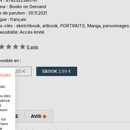
N : 9782322386741
teur : Books on Demand
 de parution : 20.11.2021
ue : français
s-clés : sketchbook, artbook, PORTRAITS, Manga, personnages
ssibilité: Accès limité
uation:
0
avis
onible en :
LIVRE
10,00 €
EBOOK
3,99 €
tialité
web.
ou des
quence
s
suivi
 PRESSE
AVIS
 sur
tiers
ne