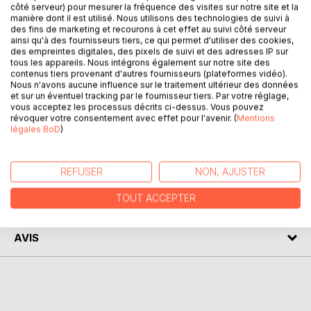
ont été slamés ou chantés sur scène.
côté serveur) pour mesurer la fréquence des visites sur notre site et la
manière dont il est utilisé. Nous utilisons des technologies de suivi à
des fins de marketing et recourons à cet effet au suivi côté serveur
Des parodies de chansons, des slams rieurs qui vont vers
ainsi qu'à des fournisseurs tiers, ce qui permet d'utiliser des cookies,
le sketch parfois, d'autres plus furieux, cette immersion
des empreintes digitales, des pixels de suivi et des adresses IP sur
tous les appareils. Nous intégrons également sur notre site des
slamée ne manque pas de piment.
contenus tiers provenant d'autres fournisseurs (plateformes vidéo).
Dans une intégrale sans censure, découvrez la trame du fil
Nous n'avons aucune influence sur le traitement ultérieur des données
des jours sur laquelle les mots s'inscrivent et traduisent les
et sur un éventuel tracking par le fournisseur tiers. Par votre réglage,
vous acceptez les processus décrits ci-dessus. Vous pouvez
soubresauts du temps, de l'actu et d'une inspiration sans
révoquer votre consentement avec effet pour l'avenir. (
Mentions
bornes.
légales BoD
)
AUTEUR(S)
REFUSER
NON, AJUSTER
TOUT ACCEPTER
CRITIQUES PRESSE
AVIS