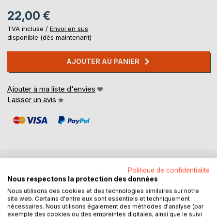
22,00 €
TVA incluse /
Envoi en sus
disponible (dès maintenant)
AJOUTER AU PANIER
Ajouter à ma liste d'envies
Laisser un avis
Politique de confidentialité
DESCRIPTION
Nous respectons la protection des données
Nous utilisons des cookies et des technologies similaires sur notre
site web. Certains d'entre eux sont essentiels et techniquement
Ce livre présente en toute irrévérence un éventail
nécessaires. Nous utilisons également des méthodes d'analyse (par
éclectique de 107 slams ou chansons, dont bon nombre
exemple des cookies ou des empreintes digitales, ainsi que le suivi