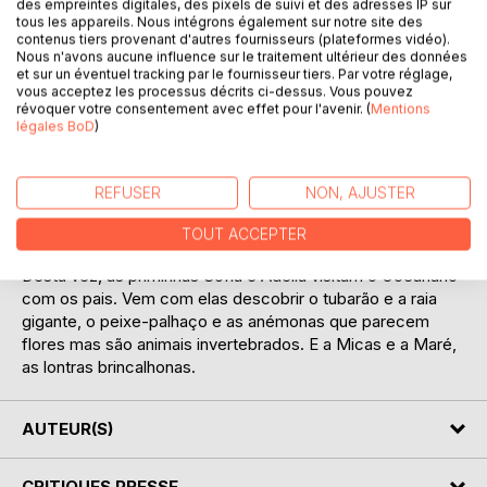
des empreintes digitales, des pixels de suivi et des adresses IP sur
tous les appareils. Nous intégrons également sur notre site des
contenus tiers provenant d'autres fournisseurs (plateformes vidéo).
DESCRIPTION
Nous n'avons aucune influence sur le traitement ultérieur des données
et sur un éventuel tracking par le fournisseur tiers. Par votre réglage,
vous acceptez les processus décrits ci-dessus. Vous pouvez
révoquer votre consentement avec effet pour l'avenir. (
Mentions
Cette fois-ci, Sofia et Adélia visitent l'Océanarium avec
légales BoD
)
leurs papas. Viens découvrir avec elles les requins et les
mantas géantes, le poisson clown et les anémones qui
ressemblent à des fleurs mais sont des animaux
REFUSER
NON, AJUSTER
invertébrés. Prends aussi connaissance avec Micas et
Maré, les loutres joyeuses.
TOUT ACCEPTER
Desta vez, as priminhas Sofia e Adélia visitam o Oceanário
com os pais. Vem com elas descobrir o tubarão e a raia
gigante, o peixe-palhaço e as anémonas que parecem
flores mas são animais invertebrados. E a Micas e a Maré,
as lontras brincalhonas.
AUTEUR(S)
CRITIQUES PRESSE