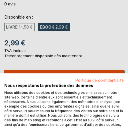
0%
0
avis
Disponible en :
LIVRE
14,50 €
EBOOK
2,99 €
2,99 €
TVA incluse
Téléchargement disponible dès maintenant
AJOUTER AU PANIER
Politique de confidentialité
Nous respectons la protection des données
Ajouter à ma liste d'envies
Nous utilisons des cookies et des technologies similaires sur notre
site web. Certains d'entre eux sont essentiels et techniquement
Laisser un avis
nécessaires. Nous utilisons également des méthodes d'analyse (par
exemple des cookies ou des empreintes digitales, ainsi que le suivi
côté serveur) pour mesurer la fréquence des visites sur notre site et la
manière dont il est utilisé. Nous utilisons des technologies de suivi à
des fins de marketing et recourons à cet effet au suivi côté serveur
ainsi qu'à des fournisseurs tiers, ce qui permet d'utiliser des cookies,