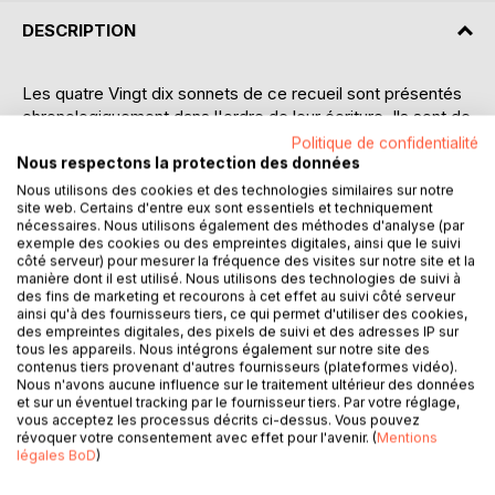
DESCRIPTION
Les quatre Vingt dix sonnets de ce recueil sont présentés
chronologiquement dans l'ordre de leur écriture. Ils sont de
l'année 2020, c'est ce qui explique le "V" majuscule à
Politique de confidentialité
l'intérieur du nombre "quatre Vingt dix". Ils esquissent une
Nous respectons la protection des données
mince tranche de vie, une simple année Vingt. Certains de
Nous utilisons des cookies et des technologies similaires sur notre
site web. Certains d'entre eux sont essentiels et techniquement
ces sonnets se sont déjà fait connaître par une lecture à
nécessaires. Nous utilisons également des méthodes d'analyse (par
voix haute, sur internet, dans une websérie intitulée
exemple des cookies ou des empreintes digitales, ainsi que le suivi
#UnJourUnSonnet (vidéos publiées quotidiennement de
côté serveur) pour mesurer la fréquence des visites sur notre site et la
Mars à Mai 2020). Mais beaucoup d'entre-eux sont ici
manière dont il est utilisé. Nous utilisons des technologies de suivi à
des fins de marketing et recourons à cet effet au suivi côté serveur
publiés pour la première fois. Je leur ai adjoint quinze
ainsi qu'à des fournisseurs tiers, ce qui permet d'utiliser des cookies,
rondeaux destinés à illustrer des néologismes créés
des empreintes digitales, des pixels de suivi et des adresses IP sur
arbitrairement par moi-même, en dilettante (saura-t-on
tous les appareils. Nous intégrons également sur notre site des
contenus tiers provenant d'autres fournisseurs (plateformes vidéo).
jamais si j'ai fait oeuvre utile ou futile?). J'ai eu envie de
Nous n'avons aucune influence sur le traitement ultérieur des données
partager les ouvertures infinies que peuvent susciter ces
et sur un éventuel tracking par le fournisseur tiers. Par votre réglage,
formes d'écritures brèves... On y croise quelques
vous acceptez les processus décrits ci-dessus. Vous pouvez
révoquer votre consentement avec effet pour l'avenir. (
Mentions
musiciens: Franz Schubert (1797-1828), Jan-Pieterszoon
légales BoD
)
Sweelinck (1562-1621), Jean-Sébastien Bach (1685-1750),
des chats, des flâneurs, des artistes, Aphrodite, un