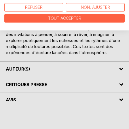
écureuil, des souvenirs, une mésange, des éloges, Orphée,
REFUSER
NON, AJUSTER
un plafonnier, des arbres, des nuages, un aspirateur, des
invitations, des regards... La silhouette d'une danseuse de
TOUT ACCEPTER
samba s'y élance... Les sons de la langue y affrontent les
flottements de sens. De ces frottements peuvent naître
des invitations à penser, à sourire, à rêver, à imaginer, à
explorer poétiquement les richesses et les rythmes d'une
multiplicité de lectures possibles. Ces textes sont des
expériences d'écriture lancées dans l'atmosphère.
AUTEUR(S)
CRITIQUES PRESSE
AVIS