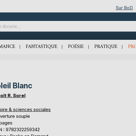
Sur BoD
MANCE
FANTASTIQUE
POÉSIE
PRATIQUE
PR
leil Blanc
oît R. Sorel
oire & sciences sociales
verture souple
 pages
N : 9782322259342