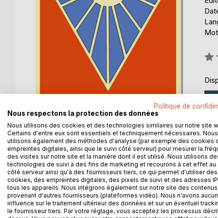
Édi
Date
Lang
Mots
Éval
0%
Disp
Politique de confiden
Nous respectons la protection des données
Nous utilisons des cookies et des technologies similaires sur notre site 
Certains d'entre eux sont essentiels et techniquement nécessaires. Nous
utilisons également des méthodes d'analyse (par exemple des cookies 
empreintes digitales, ainsi que le suivi côté serveur) pour mesurer la fré
des visites sur notre site et la manière dont il est utilisé. Nous utilisons de
technologies de suivi à des fins de marketing et recourons à cet effet au 
DESCRIPTION
AUTEUR(S)
CRITIQUES
côté serveur ainsi qu'à des fournisseurs tiers, ce qui permet d'utiliser des
cookies, des empreintes digitales, des pixels de suivi et des adresses IP
tous les appareils. Nous intégrons également sur notre site des contenus 
provenant d'autres fournisseurs (plateformes vidéo). Nous n'avons aucu
Soleil blanc
Il n'y a pour le moment pas de critique presse.
Benoît R. Sorel
Merci de vous connecter
ici
à votre compte c
influence sur le traitement ultérieur des données et sur un éventuel tracki
Recueil de textes de l'an 2020
le fournisseur tiers. Par votre réglage, vous acceptez les processus décri