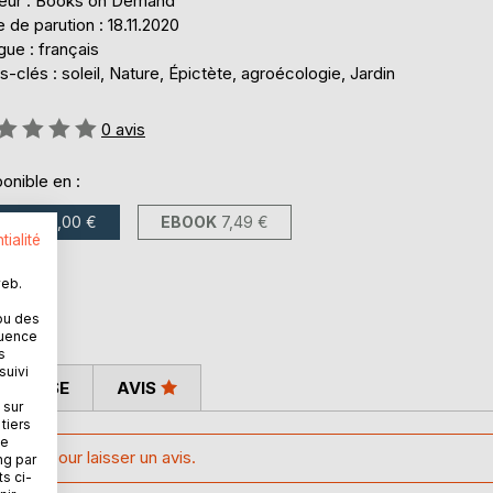
teur : Books on Demand
 de parution : 18.11.2020
ue : français
-clés : soleil, Nature, Épictète, agroécologie, Jardin
uation:
0
avis
onible en :
LIVRE
16,00 €
EBOOK
7,49 €
tialité
web.
ou des
quence
s
suivi
 PRESSE
AVIS
 sur
tiers
ne
lient pour laisser un avis.
ng par
ts ci-