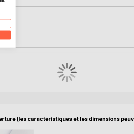
ir.
 de notre
a clarté
me au bord
la peur,
rture (les caractéristiques et les dimensions peuv