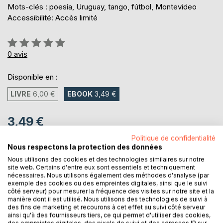
Mots-clés : poesía, Uruguay, tango, fútbol, Montevideo
Accessibilité: Accès limité
Évaluation:
0%
0
avis
Disponible en :
LIVRE
6,00 €
EBOOK
3,49 €
3,49 €
TVA incluse
Politique de confidentialité
Téléchargement disponible dès maintenant
Nous respectons la protection des données
Nous utilisons des cookies et des technologies similaires sur notre
site web. Certains d'entre eux sont essentiels et techniquement
nécessaires. Nous utilisons également des méthodes d'analyse (par
AJOUTER AU PANIER
exemple des cookies ou des empreintes digitales, ainsi que le suivi
côté serveur) pour mesurer la fréquence des visites sur notre site et la
manière dont il est utilisé. Nous utilisons des technologies de suivi à
Ajouter à ma liste d'envies
des fins de marketing et recourons à cet effet au suivi côté serveur
ainsi qu'à des fournisseurs tiers, ce qui permet d'utiliser des cookies,
Laisser un avis
des empreintes digitales, des pixels de suivi et des adresses IP sur