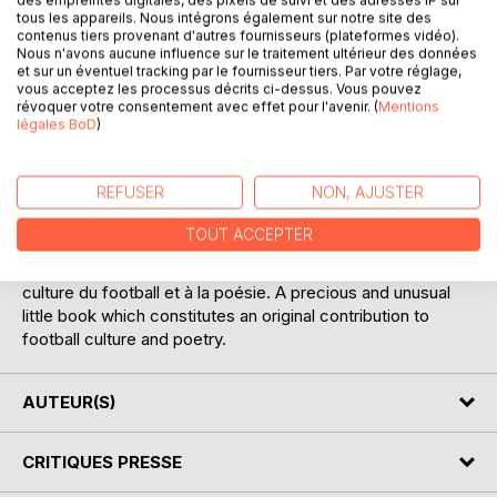
tous les appareils. Nous intégrons également sur notre site des
contenus tiers provenant d'autres fournisseurs (plateformes vidéo).
Nous n'avons aucune influence sur le traitement ultérieur des données
et sur un éventuel tracking par le fournisseur tiers. Par votre réglage,
vous acceptez les processus décrits ci-dessus. Vous pouvez
révoquer votre consentement avec effet pour l'avenir. (
Mentions
légales BoD
)
DESCRIPTION
REFUSER
NON, AJUSTER
Un librito precioso e insólito que constituye un aporte
TOUT ACCEPTER
original a la cultura del fútbol y a la poesía. Un petit livre
précieux et insolite qui constitue un apport original à la
culture du football et à la poésie. A precious and unusual
little book which constitutes an original contribution to
football culture and poetry.
AUTEUR(S)
CRITIQUES PRESSE