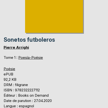
Sonetos futboleros
Pierre Arrighi
Tome 1 :
Poesía-Poésie
Poésie
ePUB
92,2 KB
DRM : filigrane
ISBN : 9782322227112
Éditeur : Books on Demand
Date de parution : 27.04.2020
Langue : espagnol